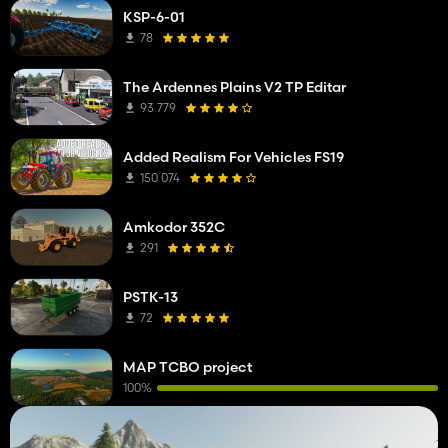
KSP-6-01
78
The Ardennes Plains V2 TP Editar
93 779
Added Realism For Vehicles FS19
150 074
Amkodor 352C
291
PSTK-13
72
MAP TCBO project
100%