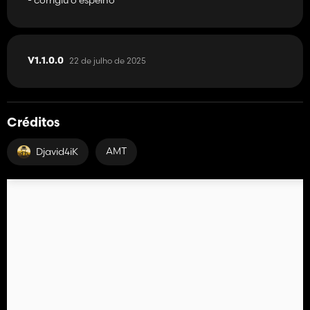
22 de julho de 2025
V1.1.0.0
Créditos
AMT
Djavid4iK