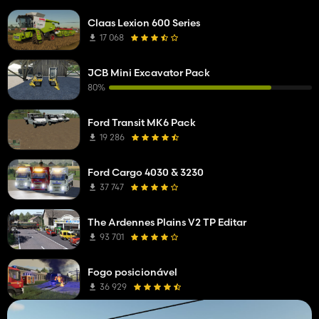
Claas Lexion 600 Series
17 068
JCB Mini Excavator Pack
80%
Ford Transit MK6 Pack
19 286
Ford Cargo 4030 & 3230
37 747
The Ardennes Plains V2 TP Editar
93 701
Fogo posicionável
36 929