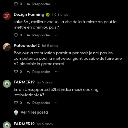
0
Responder
Dezign Farming
há 5 anos
salut So , meilleur voeux , la vise de la fumiere on peut la
mettre en anim ou pas ?
0
Responder
Patochedu42
há 5 anos
Bonjour la stabulation parait super mais je nai pas les
compétence pour la mettre sur giant possible de faire une
V2 placable in game merci
0
Responder
FARMER19
há 5 anos
Error: Unsupported 32bit index mesh cooking
'stabulationMA7
0
Responder
Ver 1 resposta
FARMER19
há 5 anos