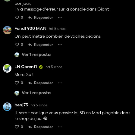
bonjour,
il y a message d'erreur sur la console dans Giant
0
Responder
Fendt 900 MAN
há 5 anos
On peut mettre combien de vaches dedans
0
Responder
Ver 1 resposta
LN Corent1
há 5 anos
Merci So !
0
Responder
Ver 1 resposta
benj73
há 5 anos
IL serait cool que vous passiez la I3D en Mod plaçable dans
le shop du jeu. 😁
0
Responder