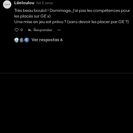
Léoloulou
há 5 anos
Très beau boulot ! Dommage, j'ai pas les compétences pour
les placés sur GE x)
Une mise en jeu est prévu ? (sans devoir les placer par GE ?)
0
Responder
Ver respostas 6
Contato
Ajuda
Termos de serviço
Política de Privacidade
Gerenciar cookies