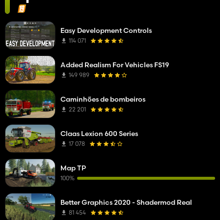
Easy Development Controls
114 071
Added Realism For Vehicles FS19
149 989
Caminhões de bombeiros
22 201
Claas Lexion 600 Series
17 078
Map TP
100%
Better Graphics 2020 - Shadermod Real
81 454