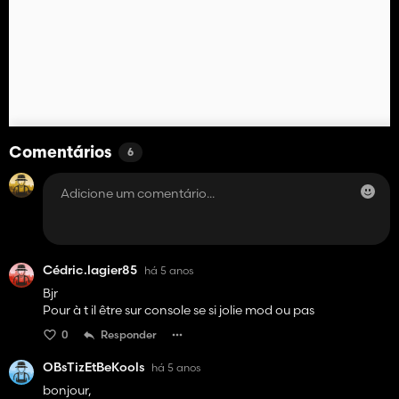
Comentários
6
Cédric.lagier85
há 5 anos
Bjr
Pour à t il être sur console se si jolie mod ou pas
0
Responder
OBsTizEtBeKools
há 5 anos
bonjour,