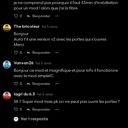
je ne comprend pas pourquoi il faut 33min d'installation
pour un mod ! alors que j'ai la fibre
0
Responder
The bricoleur
há 5 anos
Bonjour
Aura t’il une version v2 avec les portes qui s’ouvres
Merci
0
Responder
Vanvan26
há 5 anos
Bonjour ce mod et magnifique et pour info il fonctionne
avec le mod simpleIC
0
Responder
lagri du 6.3
há 5 anos
Slt !! Super mod mais pk on ne peut pas ouvrir les portes ?
0
Responder
Ver 1 resposta