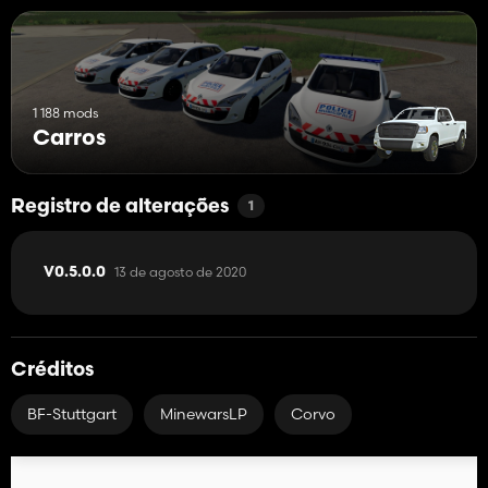
1 188 mods
Carros
Registro de alterações
1
13 de agosto de 2020
V0.5.0.0
Créditos
BF-Stuttgart
MinewarsLP
Corvo