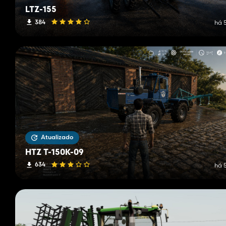
LTZ-155
384
há 
Atualizado
HTZ T-150K-09
634
há 