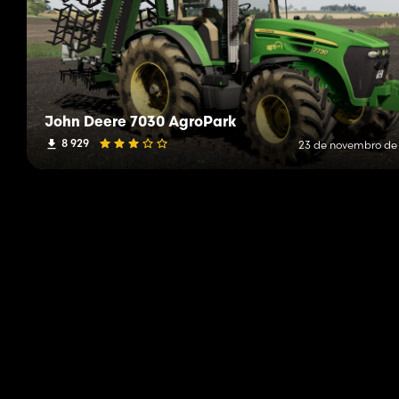
John Deere 7030 AgroPark
8 929
23 de novembro de