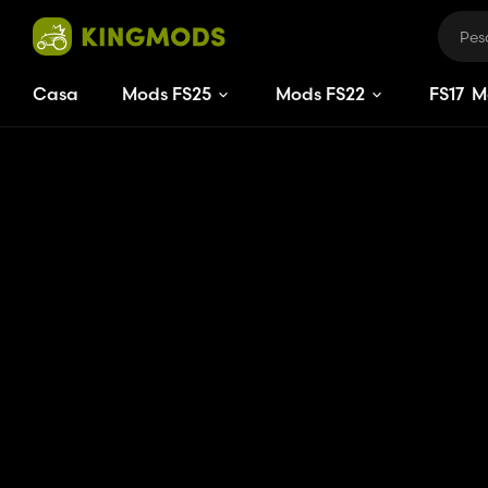
Casa
Mods FS25
Mods FS22
FS
17
M