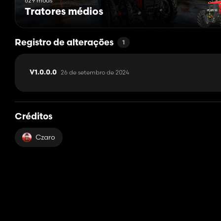
629 mods
Tratores médios
Registro de alterações
1
26 de setembro de 2024
V1.0.0.0
Créditos
Czaro