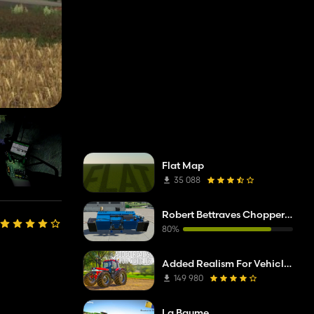
Flat Map
35 088
Robert Bettraves Choppers Pack
80%
Added Realism For Vehicles FS19
149 980
La Baume