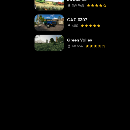
159 968
GAZ-3307
480
Green Valley
68 654