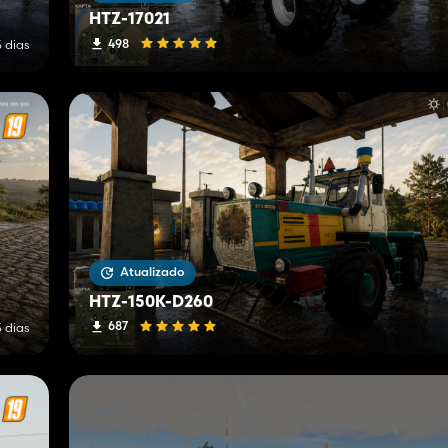
HTZ-17021
498
5 dias
Atualizado
HTZ-150K-D260
687
5 dias