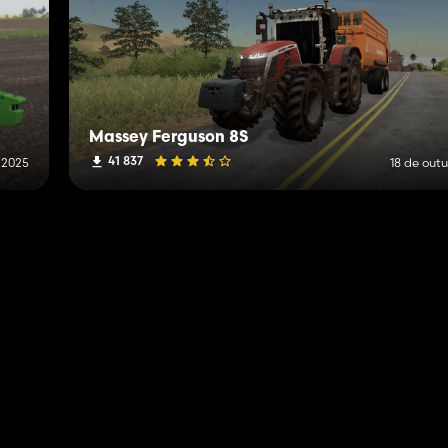
Massey Ferguson 8S
41 837
 2025
18 de out