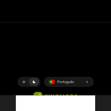
Contato
Ajuda
Termos de serviço
Política de Privacidade
Gerenciar cookies
Português
Copyright © 2018-2026
King UP SAS
. Todos os direitos
reservados.