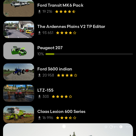
Ford Transit MK6 Pack
19 216
The Ardennes Plains V2 TP Editar
93 651
Peugeot 207
10%
Ford 3600 indian
20 958
LTZ-155
303
Claas Lexion 600 Series
16 996