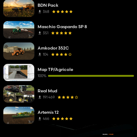
BDN Pack
368
Maschio Gaspardo SP 8
351
Amkodor 352C
104
Map TP/Agricole
100%
Real Mud
191 469
Artemis 12
466