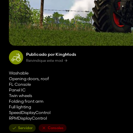
Publicado por KingMods
Reivindique este mod
Washable
Opening doors, roof
FL Console
Panel IC
Twin wheels
Folding front arm
Full lighting
SpeedDisplayControl
RPMDisplayControl
Servidor
Consoles