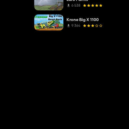
6 538
Krone Big X 1100
9 364