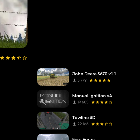
John Deere S670 v1.1
5 779
Manual Ignition v4
19 605
Towline 3D
22 166
Euro Farms