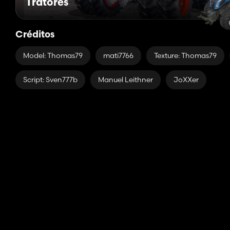
Tratores
Créditos
Model: Thomas79
mati7766
Texture: Thomas79
Script: Sven777b
Manuel Leithner
JoXXer