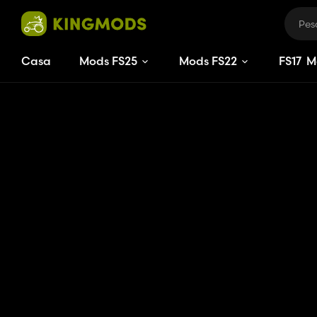
Casa
Mods FS25
Mods FS22
FS
17
M