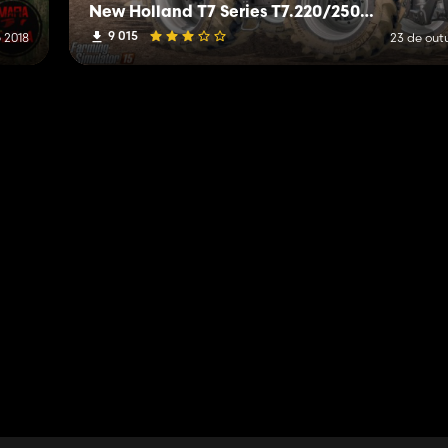
New Holland T7 Series T7.220/250/270 V1.0 Alpha
9 015
 2018
23 de out