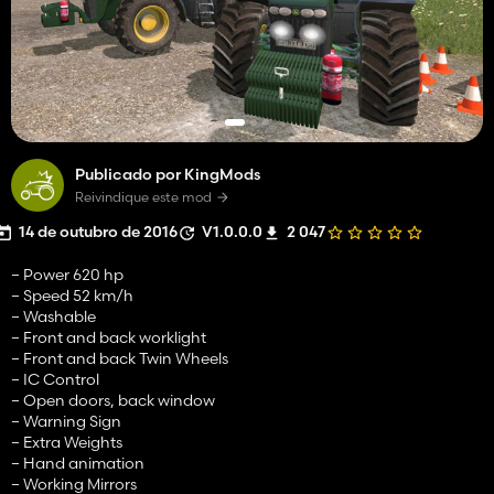
Publicado por KingMods
Reivindique este mod
14 de outubro de 2016
V1.0.0.0
2 047
– Power 620 hp
– Speed 52 km/h
– Washable
– Front and back worklight
– Front and back Twin Wheels
– IC Control
– Open doors, back window
– Warning Sign
– Extra Weights
– Hand animation
– Working Mirrors