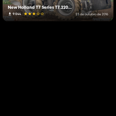
New Holland T7 Series T7.220/250/270 V1.0 Alpha
9 044
23 de outubro de 2016