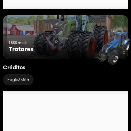
1 888 mods
Tratores
Créditos
Eagle355th