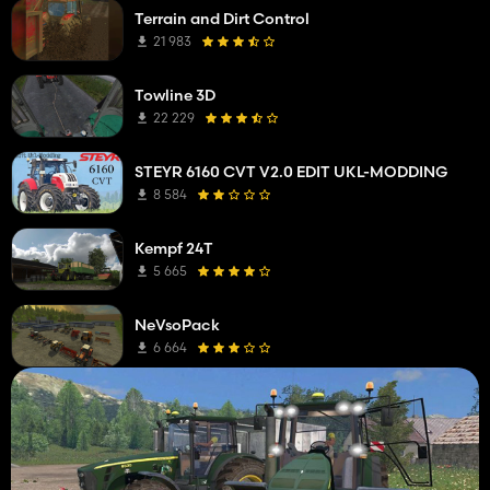
Terrain and Dirt Control
21 983
Towline 3D
22 229
STEYR 6160 CVT V2.0 EDIT UKL-MODDING
8 584
Kempf 24T
5 665
NeVsoPack
6 664