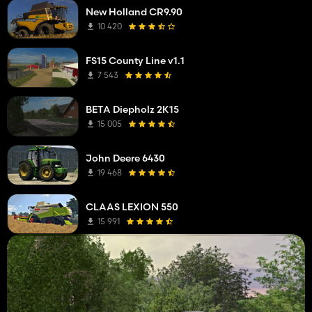
New Holland CR9.90
10 420
FS15 County Line v1.1
7 543
BETA Diepholz 2K15
15 005
John Deere 6430
19 468
CLAAS LEXION 550
15 991