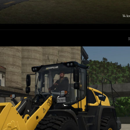
14 k
3