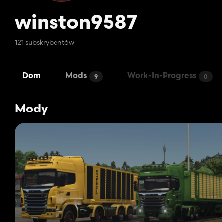
winston9587
121 subskrybentów
Dom
Mods
Work-In-Progress
9
0
Mody