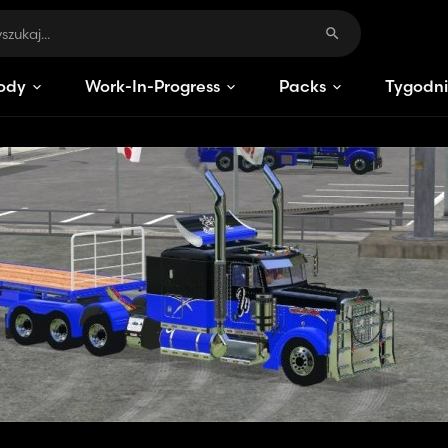
ody
Work-In-Progress
Packs
Tygodni