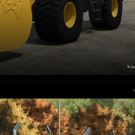
14 k
3