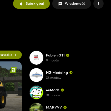
Subskrybuj
Wiadomość
szystkie
Fabien GTI
9 modów
HJ-Modding
38 modów
46Mods
18 modów
MARVVV