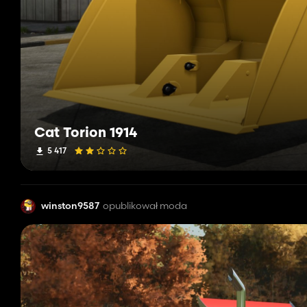
Cat Torion 1914
5 417
winston9587
opublikował moda