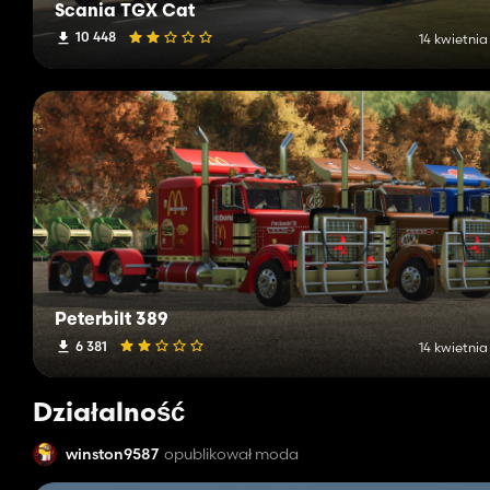
Scania TGX Cat
10 448
14 kwietnia
Peterbilt 389
6 381
14 kwietnia
Działalność
winston9587
opublikował moda