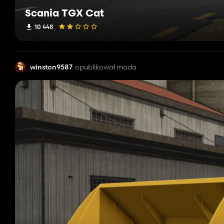
Scania TGX Cat
10 448
winston9587
opublikował moda