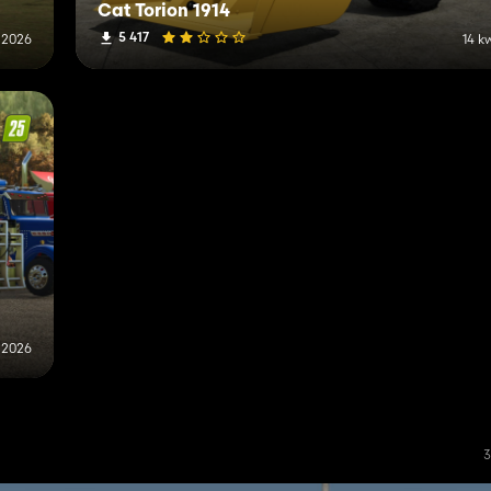
Cat Torion 1914
5 417
 2026
14 k
 2026
3