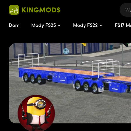
Dom
Mody FS25
Mody FS22
FS
17
M