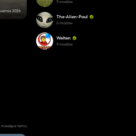
9 modów
wietnia 2026
The-Alien-Paul
6 modów
Welten
9 modów
 miesiące temu