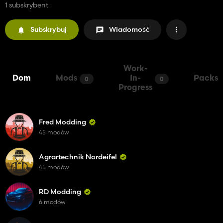
1 subskrybent
Subskrybuj
Wiadomość
Work-
Dom
Mods
In-
Packs
0
0
Progress
Fred Modding
45 modów
Agrartechnik Nordeifel
45 modów
RD Modding
6 modów