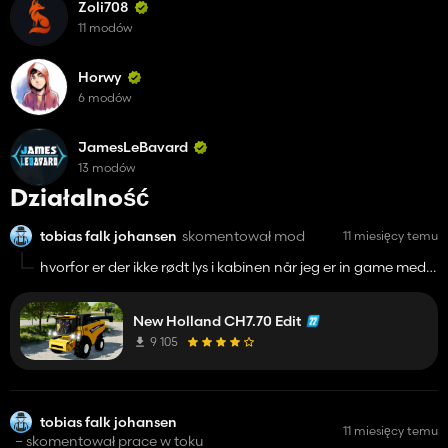
Zoli708
11 modów
Horwy
6 modów
JamesLeBavard
13 modów
Działalność
tobias falk johansen
skomentował mod
11 miesięcy temu
hvorfor er der ikke rødt lys i kabinen når jeg er in game med
det mod her? :)
New Holland CH7.70 Edit
9 105
tobias falk johansen
11 miesięcy temu
– skomentował prace w toku