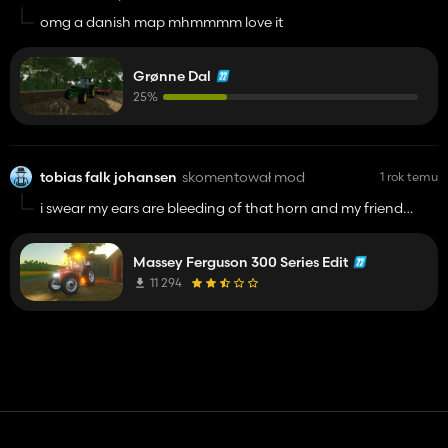
omg a danish map mhmmmm love it
Grønne Dal
25%
tobias falk johansen
skomentował mod
1 rok temu
i swear my ears are bleeding of that horn and my friend
indeed :)
Massey Ferguson 300 Series Edit
11 294