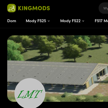
Dom
Mody FS25
Mody FS22
FS
17
M