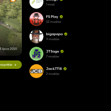
1 mod
FS Play
33 modów
bigapapa
9 modów
3 lipca 2020
JTSage
7 modów
szystkie
Jack7718
2 modów