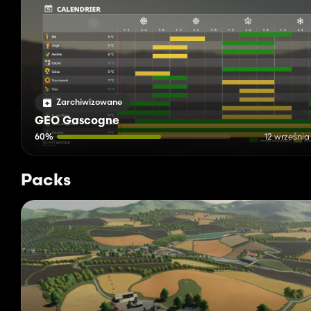
Zarchiwizowane
GEO Gascogne
60%
12 września
Packs