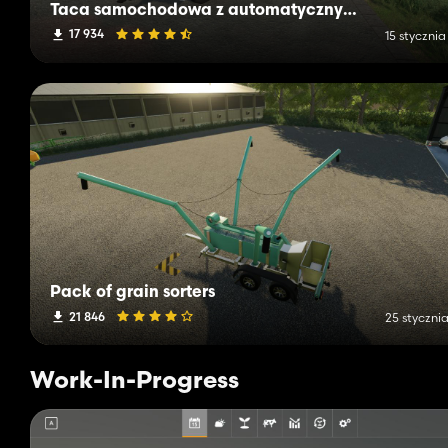
Taca samochodowa z automatycznym ładowaniem
17 934
15 styczni
Pack of grain sorters
21 846
25 styczni
Work-In-Progress