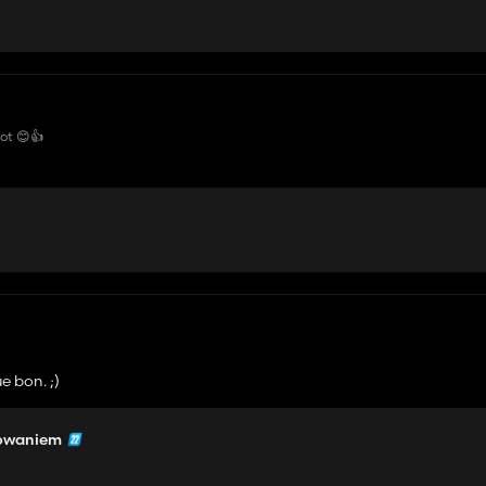
lot 😊👍
e bon. ;)
owaniem