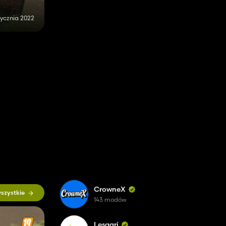
stycznia 2022
CrowneX
szystkie
143 modów
Lesagri