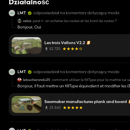
Działalność
LMT
odpowiedział na komentarz dotyczący moda
xelox
peut t- on acheter les routes et les bord de routes ?
Bonjour, Oui
Les trois Vallons V2.2
52 720
LMT
odpowiedział na komentarz dotyczący moda
lebucherondu25
comment utiliser le fillType pour la mettre sur
Bonjour, il faut mettre un fillType équivalent et modifier les
Sawmaker manufactures plank and board
23 340