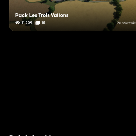
Pack Les Trois Vallons
11 209
15
26 styczni