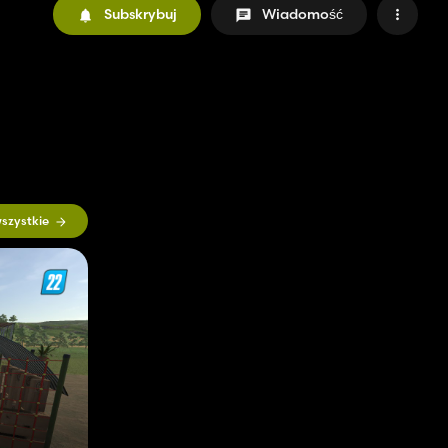
Subskrybuj
Wiadomość
szystkie