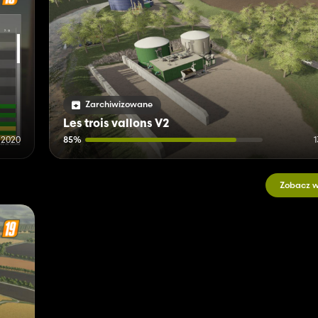
Zarchiwizowane
Les trois vallons V2
 2020
85%
1
Zobacz w