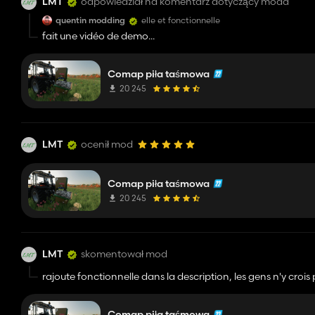
LMT
odpowiedział na komentarz dotyczący moda
quentin modding
elle et fonctionnelle
fait une vidéo de demo...
Comap piła taśmowa
20 245
LMT
ocenił mod
Comap piła taśmowa
20 245
LMT
skomentował mod
rajoute fonctionnelle dans la description, les gens n'y crois pa
Comap piła taśmowa