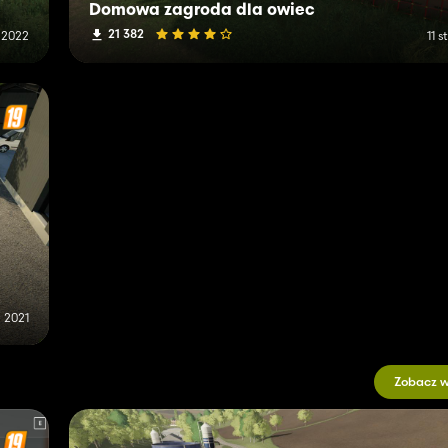
Domowa zagroda dla owiec
21 382
a 2022
11 
a 2021
Zobacz w