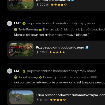
20 245
LMT
odpowiedział na komentarz dotyczący moda
Tonio Farming
Elle rend plutôt bien dans le jeu très beau bou
Merci a toi pour ton aide ont se retrouve bientôt ?
Przyczepa cms budowniczego
6 992
LMT
odpowiedział na komentarz dotyczący moda
Tonio Farming
Le mec qui a fait la 3d c'est un bon 😁🤣
oui parce que même après une version c'est toujours presqu
Taca samochodowa z automatycznym ład
17 934