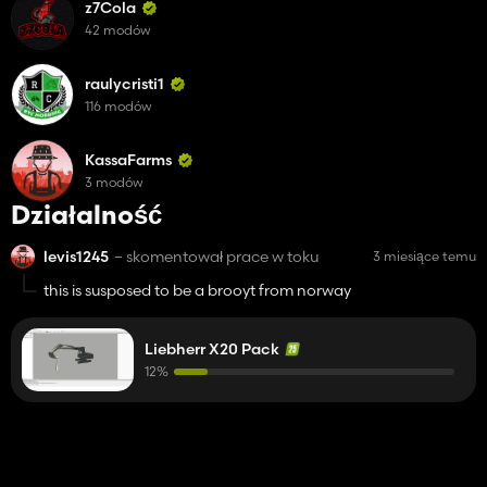
z7Cola
42 modów
raulycristi1
116 modów
KassaFarms
3 modów
Działalność
levis1245
– skomentował prace w toku
3 miesiące temu
this is susposed to be a brooyt from norway
Liebherr X20 Pack
12%