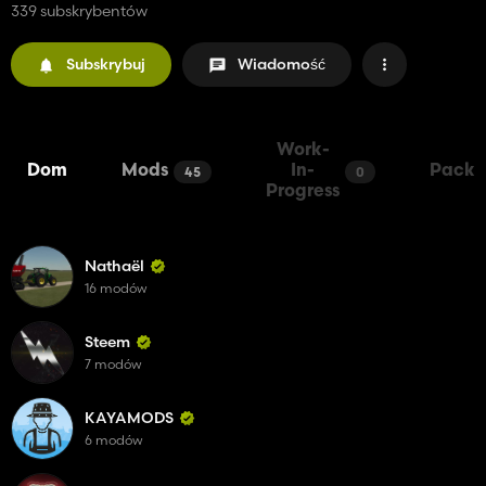
339 subskrybentów
Subskrybuj
Wiadomość
Work-
Dom
Mods
In-
Packs
45
0
Progress
Nathaël
16 modów
Steem
7 modów
KAYAMODS
6 modów