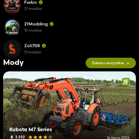
Fudzo
31 modów
21Modding
10 modów
Zoli708
11 modów
Mody
Zobacz wszystkie
Kubota M7 Series
3 592
16 lipca 2026