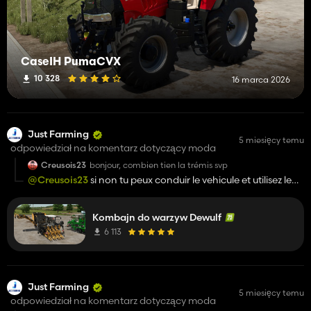
CaseIH PumaCVX
10 328
16 marca 2026
Just Farming
5 miesięcy temu
odpowiedział na komentarz dotyczący moda
Creusois23
bonjour, combien tien la trémis svp
@Creusois23
si non tu peux conduir le vehicule et utilisez le
followme avec un tracteur attelé a une benne
Kombajn do warzyw Dewulf
6 113
Just Farming
5 miesięcy temu
odpowiedział na komentarz dotyczący moda