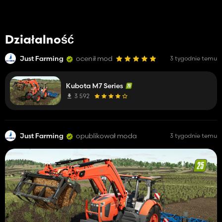
Działalność
Just Farming
ocenił mod
3 tygodnie temu
Kubota M7 Series
3 592
Just Farming
opublikował moda
3 tygodnie temu