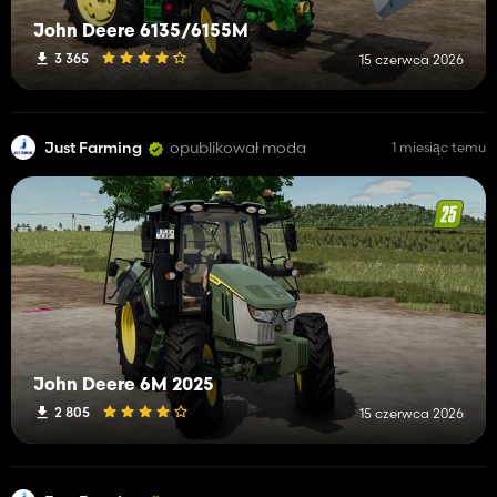
John Deere 6135/6155M
3 365
15 czerwca 2026
Just Farming
opublikował moda
1 miesiąc temu
John Deere 6M 2025
2 805
15 czerwca 2026