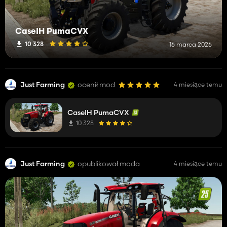
CaseIH PumaCVX
10 328
16 marca 2026
Just Farming
ocenił mod
4 miesiące temu
CaseIH PumaCVX
10 328
Just Farming
opublikował moda
4 miesiące temu