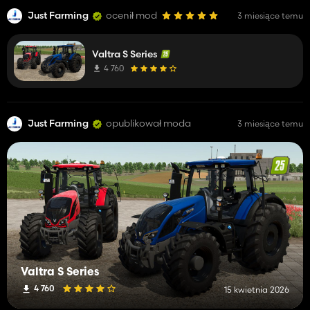
These entries go on forever
Just Farming
ocenił mod
3 miesiące temu
Valtra S Series
4 760
Just Farming
opublikował moda
3 miesiące temu
Valtra S Series
4 760
15 kwietnia 2026