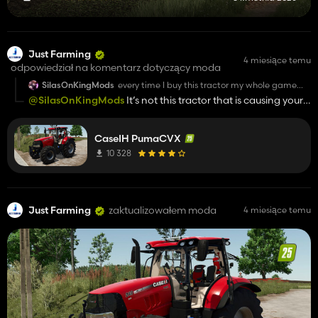
Just Farming
4 miesiące temu
odpowiedział na komentarz dotyczący moda
SilasOnKingMods
every time I buy this tractor my whole game
freezes. Please fix!!!!
@SilasOnKingMods
It’s not this tractor that is causing your
game to crash, you likely have another mod behind it. Try
using only ModHub mods and everything should be fine, or
CaseIH PumaCVX
you need to identify the mod that is not compatible with this
tractor and is causing the crash. If you can, please send me
10 328
the log from when the game crashes
Just Farming
zaktualizowałem moda
4 miesiące temu