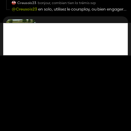
Creusois23
bonjour, combien tien la trémis svp
@Creusois23
en solo, utilisez le coursplay, ou bien engager
un ouvrir avec h
Kombajn do warzyw Dewulf
6 113
Just Farming
5 miesięcy temu
odpowiedział na komentarz dotyczący moda
Creusois23
bonjour, combien tien la trémis svp
@Creusois23
le vehicule n'a pas de trémis, il faut qu'un
remorque soit toujours a coté lors du recolte
Kombajn do warzyw Dewulf
6 113
Just Farming
opublikował moda
5 miesięcy temu