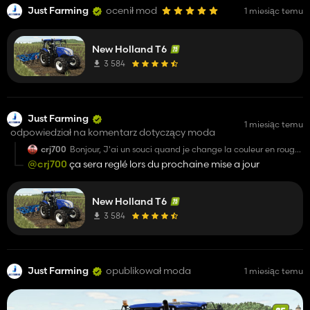
Just Farming
ocenił mod
1 miesiąc temu
New Holland T6
3 584
Just Farming
1 miesiąc temu
odpowiedział na komentarz dotyczący moda
crj700
Bonjour, J'ai un souci quand je change la couleur en rouge,
le toit reste bleu
@crj700
ça sera reglé lors du prochaine mise a jour
New Holland T6
3 584
Just Farming
opublikował moda
1 miesiąc temu