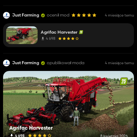
Just Farming
ocenił mod
4 miesiące temu
Agrifac Harvester
4 698
Just Farming
opublikował moda
4 miesiące temu
Agrifac Harvester
4 698
8 kwietnia 2026