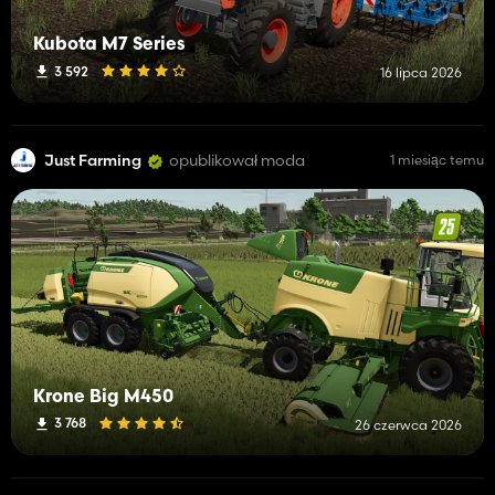
Kubota M7 Series
3 592
16 lipca 2026
Just Farming
opublikował moda
1 miesiąc temu
Krone Big M450
3 768
26 czerwca 2026