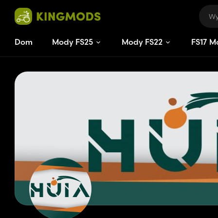
Dom
Mody FS25
Mody FS22
FS
17
M