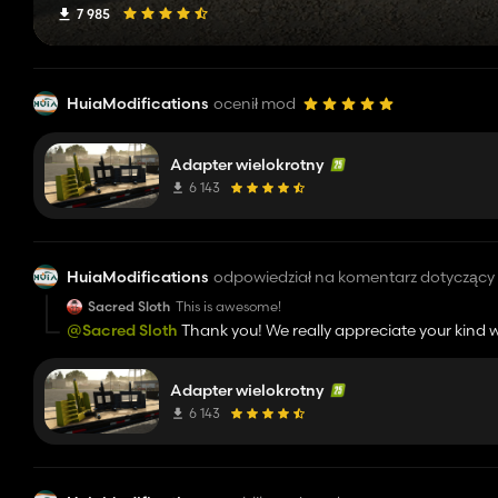
7 985
HuiaModifications
ocenił mod
Adapter wielokrotny
6 143
HuiaModifications
odpowiedział na komentarz dotycząc
Sacred Sloth
This is awesome!
@Sacred Sloth
Thank you! We really appreciate your kind 
Adapter wielokrotny
6 143