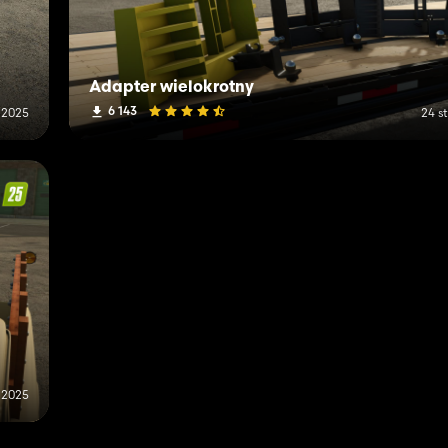
Adapter wielokrotny
6 143
 2025
24 s
a 2025