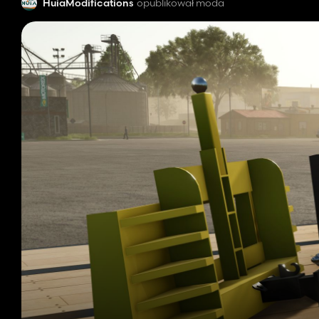
HuiaModifications
opublikował moda