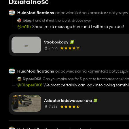
Działalność
HuiaModifications
odpowiedział na komentarz dotycząc
jbjagri
one of if not the worst strobes ever
@m1tix
Shoot me a message here and I will help you out!
Stroboskopy
7 386
HuiaModifications
odpowiedział na komentarz dotycząc
DipperDK8
Can you make one for 3-point to frontloader or skids
@DipperDK8
We most certainly can look into doing somthin
Adapter ładowacza koła
7 985