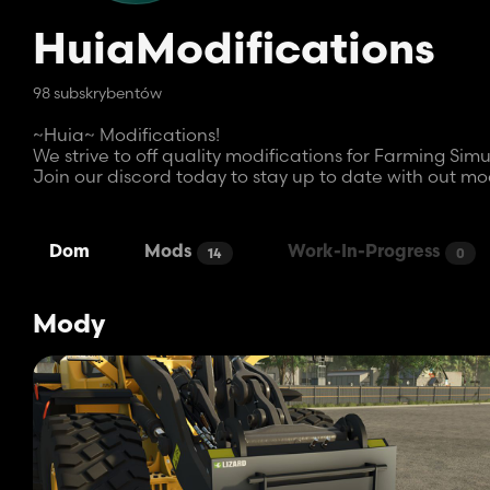
HuiaModifications
98 subskrybentów
~Huia~ Modifications!
We strive to off quality modifications for Farming Simu
Join our discord today to stay up to date with out m
Dom
Mods
Work-In-Progress
14
0
Mody