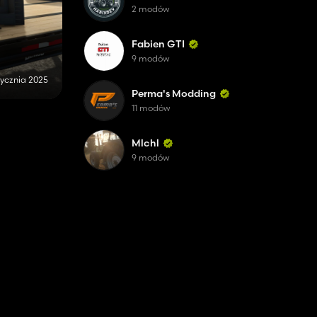
2 modów
Fabien GTI
9 modów
tycznia 2025
Perma's Modding
11 modów
Mlchl
9 modów