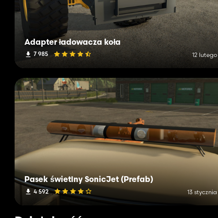
Adapter ładowacza koła
7 985
12 lutego
Pasek świetlny SonicJet (Prefab)
4 592
13 styczni