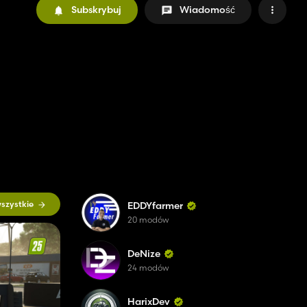
Subskrybuj
Wiadomość
szystkie
EDDYfarmer
20 modów
DeNize
24 modów
HarixDev