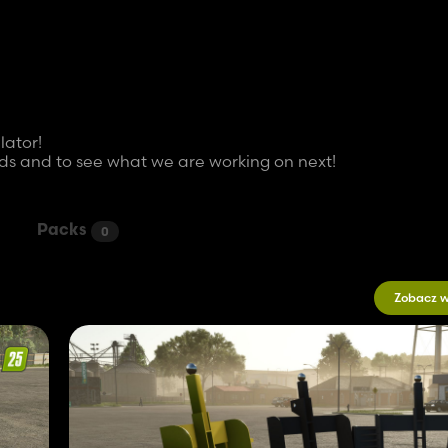
lator!
ods and to see what we are working on next!
Packs
0
Zobacz w