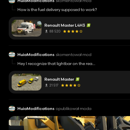
HuiaModifications
skomentował mod
How is the fuel delivery supposed to work?
Renault Master L4H3
88 520
HuiaModifications
skomentował mod
Hey I recognize that lightbar on the rear!
Looks good!
Renault Master
21 517
HuiaModifications
opublikował moda