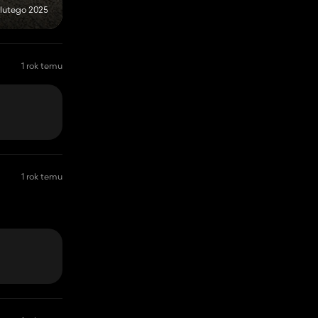
 lutego 2025
1 rok temu
1 rok temu