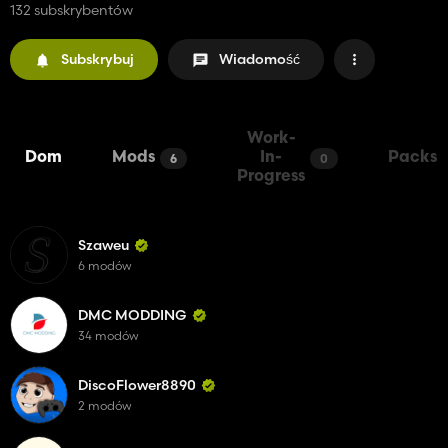
132 subskrybentów
Subskrybuj
Wiadomość
Work-
Dom
Mods
In-
Packs
6
0
Progress
Szaweu
6 modów
DMC MODDING
34 modów
DiscoFlower8890
2 modów