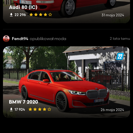
Audi 80 (IC)
22 296
31 maja 2024
Fendt94
opublikował moda
2 lata temu
BMW 7 2020
17 924
26 maja 2024