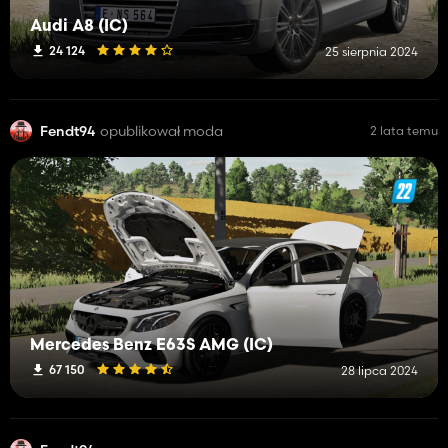
Audi A8 (IC)
24 124
25 sierpnia 2024
Fendt94
opublikował moda
2 lata temu
Mercedes Benz E63S AMG (IC)
67 150
28 lipca 2024