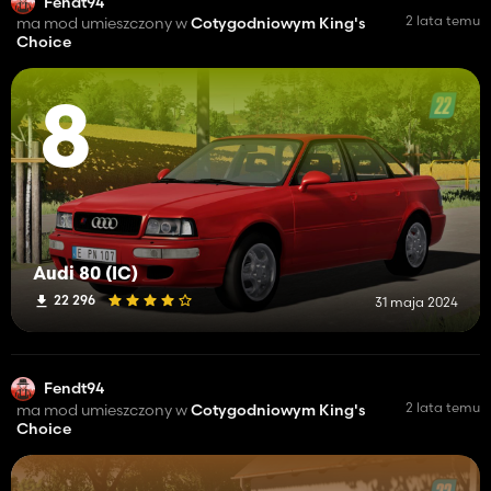
Fendt94
2 lata temu
ma mod umieszczony w
Cotygodniowym King's
Choice
8
Audi 80 (IC)
22 296
31 maja 2024
Fendt94
2 lata temu
ma mod umieszczony w
Cotygodniowym King's
Choice