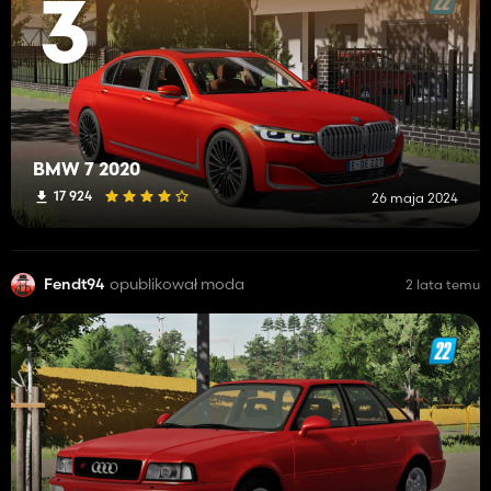
3
BMW 7 2020
17 924
26 maja 2024
Fendt94
opublikował moda
2 lata temu