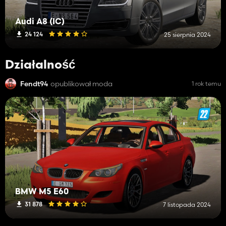
Audi A8 (IC)
24 124
25 sierpnia 2024
Działalność
Fendt94
opublikował moda
1 rok temu
BMW M5 E60
31 878
7 listopada 2024