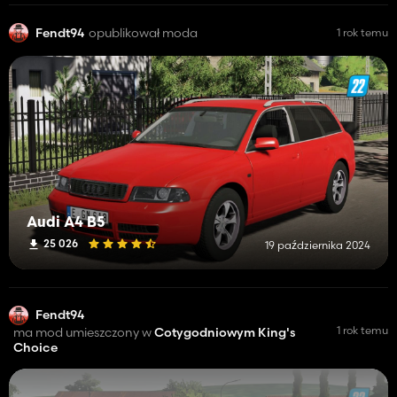
Fendt94
opublikował moda
1 rok temu
Audi A4 B5
25 026
19 października 2024
Fendt94
1 rok temu
ma mod umieszczony w
Cotygodniowym King's
Choice