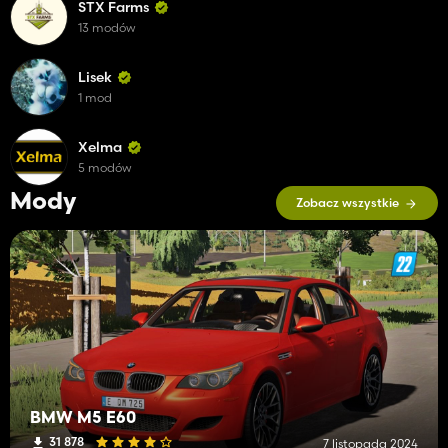
STX Farms
13 modów
Lisek
1 mod
Xelma
5 modów
Mody
Zobacz wszystkie
BMW M5 E60
31 878
7 listopada 2024