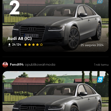
2
Audi A8 (IC)
24 124
25 sierpnia 2024
Fendt94
opublikował moda
1 rok temu