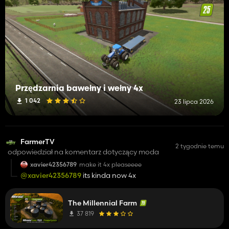
Przędzarnia bawełny i wełny 4x
1 042
23 lipca 2026
FarmerTV
2 tygodnie temu
odpowiedział na komentarz dotyczący moda
xavier42356789
make it 4x pleaseeee
@xavier42356789
its kinda now 4x
The Millennial Farm
37 819