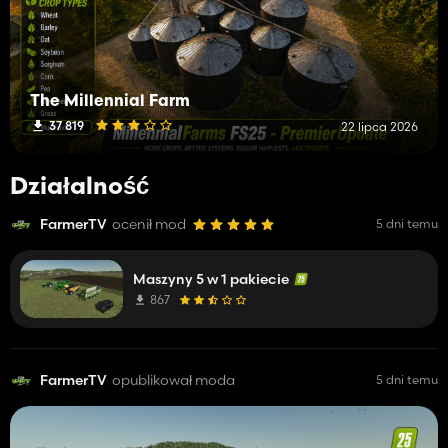
The Millennial Farm
37 819
22 lipca 2026
Działalność
FarmerTV
ocenił mod
5 dni temu
Maszyny 5 w 1 pakiecie
867
FarmerTV
opublikował moda
5 dni temu