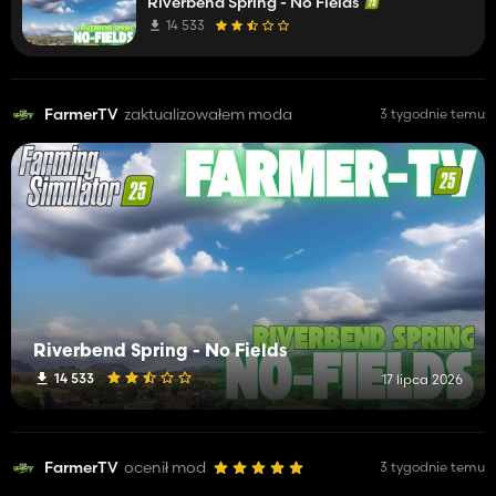
Riverbend Spring - No Fields
14 533
FarmerTV
zaktualizowałem moda
3 tygodnie temu
Riverbend Spring - No Fields
14 533
17 lipca 2026
FarmerTV
ocenił mod
3 tygodnie temu