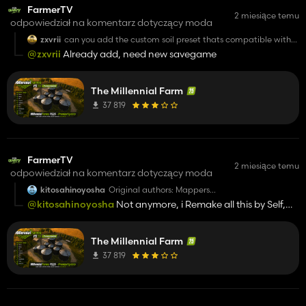
FarmerTV
2 miesiące temu
odpowiedział na komentarz dotyczący moda
zxvrii
can you add the custom soil preset thats compatible with
precision farming back? it was all good before this update
@zxvrii
Already add, need new savegame
The Millennial Farm
37 819
FarmerTV
2 miesiące temu
odpowiedział na komentarz dotyczący moda
kitosahinoyosha
Original authors: Mappers
Paradise/Celobuki/TheSuBBie
@kitosahinoyosha
Not anymore, i Remake all this by Self,
sorry, and ORGINAL are LIFE, MIllennial|Farms :)
The Millennial Farm
37 819