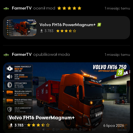
FarmerTV
ocenił mod
1 miesiąc temu
Volvo FH16 PowerMagnum+
3 783
FarmerTV
opublikował moda
1 miesiąc temu
Volvo FH16 PowerMagnum+
3 783
6 lipca 2026