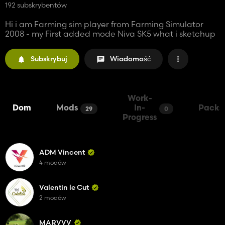
192 subskrybentów
Hi i am Farming sim player from Farming Simulator
2008 - my First added mode Niva SK5 what i sketchup
Subskrybuj
Wiadomość
Work-
Dom
Mods
In-
Packs
29
0
Progress
ADM Vincent
4 modów
Valentin le Cut
2 modów
MARVVV