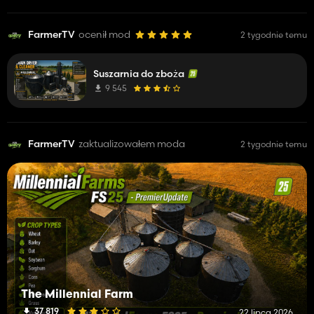
FarmerTV
ocenił mod
2 tygodnie temu
Suszarnia do zboża
9 545
FarmerTV
zaktualizowałem moda
2 tygodnie temu
The Millennial Farm
37 819
22 lipca 2026