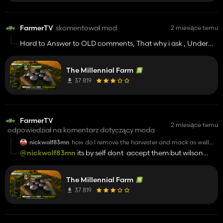
FarmerTV
skomentował mod
2 miesiące temu
Hard to Answer to OLD comments, That why i ask , Under
this coment ask questions, report bug :) Thank You
The Millennial Farm
37 819
FarmerTV
2 miesiące temu
odpowiedział na komentarz dotyczący moda
nickwolf83mn
how do I remove the harvester and mack as well
wilson trailer off the Required mods?
@nickwolf83mn
its by self dont accept them but wilson
trailer included at map
The Millennial Farm
37 819