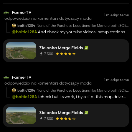
FarmerTV
1 miesiąc temu
odpowiedział na komentarz dotyczący moda
baltic1284
None of the Purchase Locations like Manure both SOlid
and Liquid and Lime purchase doesnt work
@baltic1284
And check my youtube videos i setup stations
and fill seeder 😎 you by self have some probldm at mods
others maybe
Zielonka Merge Fields
7 500
FarmerTV
1 miesiąc temu
odpowiedział na komentarz dotyczący moda
baltic1284
None of the Purchase Locations like Manure both SOlid
and Liquid and Lime purchase doesnt work
@baltic1284
i check but its work, i by self at this map drive
lime to fields from lime purchase spot, check your other
mods
Zielonka Merge Fields
7 500