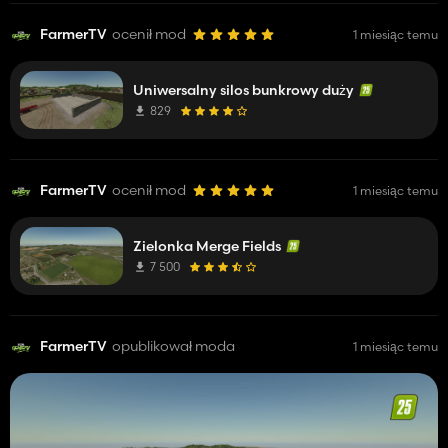
FarmerTV
ocenił mod
1 miesiąc temu
Uniwersalny silos bunkrowy duży
829
FarmerTV
ocenił mod
1 miesiąc temu
Zielonka Merge Fields
7 500
FarmerTV
opublikował moda
1 miesiąc temu