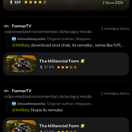
829
2 lipca 2026
FarmerTV
2 miesiące temu
odpowiedział na komentarz dotyczący moda
kitosahinoyosha
Original authors: Mappers
Paradise/Celobuki/TheSuBBie
@MrRely
download and chek, its remake , same like fs19,
remake others
The Millennial Farm
37 819
FarmerTV
2 miesiące temu
odpowiedział na komentarz dotyczący moda
kitosahinoyosha
Original authors: Mappers
Paradise/Celobuki/TheSuBBie
@MrRely
Nope its remake
The Millennial Farm
37 819