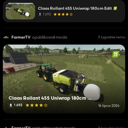
Claas Rollant 455 Uniwrap 180cm Edit
1 693
FarmerTV
opublikował moda
3 tygodnie temu
Claas Rollant 455 Uniwrap 180cm Edit
1 693
16 lipca 2026