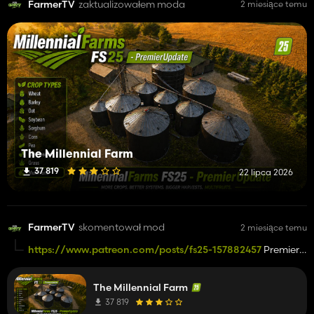
FarmerTV
zaktualizowałem moda
2 miesiące temu
The Millennial Farm
37 819
22 lipca 2026
FarmerTV
skomentował mod
2 miesiące temu
https://www.patreon.com/posts/fs25-157882457
Premier
UPDATE here.
The Millennial Farm
37 819