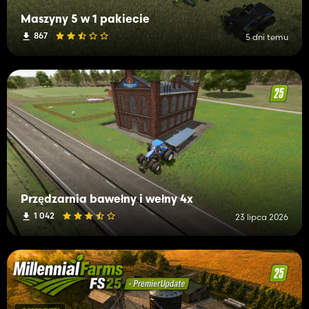
Maszyny 5 w 1 pakiecie
867
5 dni temu
Przędzarnia bawełny i wełny 4x
1 042
23 lipca 2026