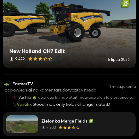
New Holland CH7 Edit
9 422
5 lipca 2026
FarmerTV
1 miesiąc temu
odpowiedział na komentarz dotyczący moda
Vastilix
deja que la map etait mauvaise alors la c est encore
pire...
@Vastilix
Good map only fields change mate :D
Zielonka Merge Fields
7 500