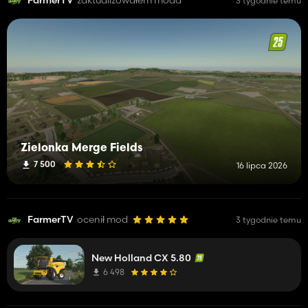
FarmerTV
zaktualizowałem moda
3 tygodnie temu
Zielonka Merge Fields
7 500
16 lipca 2026
FarmerTV
ocenił mod
3 tygodnie temu
New Holland CX 5.80
6 498