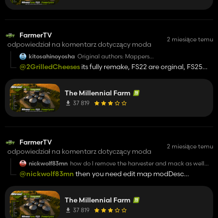
FarmerTV
2 miesiące temu
odpowiedział na komentarz dotyczący moda
kitosahinoyosha
Original authors: Mappers
Paradise/Celobuki/TheSuBBie
@2GrilledCheeses
its fully remake, FS22 are orginal, FS25
my job mate
The Millennial Farm
37 819
FarmerTV
2 miesiące temu
odpowiedział na komentarz dotyczący moda
nickwolf83mn
how do I remove the harvester and mack as well
wilson trailer off the Required mods?
@nickwolf83mn
then you need edit map modDesc
manualy
The Millennial Farm
37 819