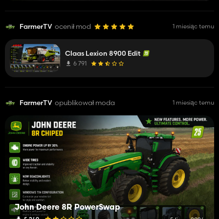
FarmerTV
ocenił mod
1 miesiąc temu
Claas Lexion 8900 Edit
6 791
FarmerTV
opublikował moda
1 miesiąc temu
John Deere 8R PowerSwap