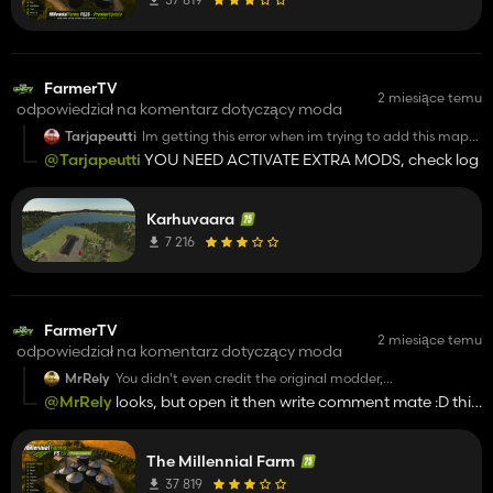
FarmerTV
2 miesiące temu
odpowiedział na komentarz dotyczący moda
Tarjapeutti
Im getting this error when im trying to add this map
on my server. The selected map could not be
@Tarjapeutti
YOU NEED ACTIVATE EXTRA MODS, check log
activated: Unable to activate map mod. Map starts
when im hosting server directly but when im trying to
add my savegame to dedicated server this error
cames up. Any fix for this?
Karhuvaara
7 216
FarmerTV
2 miesiące temu
odpowiedział na komentarz dotyczący moda
MrRely
You didn't even credit the original modder,
Also this map looks like straight ass, the ground textures
@MrRely
looks, but open it then write comment mate :D this
aren't even up to FS25 standards.
not conversation :)
Sometimes its best to leave a map alone. I doesn't need
to come to every game, especially through a crappy
conversion,
The Millennial Farm
37 819