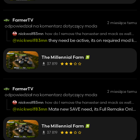
FarmerTV
2 miesiące temu
odpowiedział na komentarz dotyczący moda
nickwolf83mn
how do I remove the harvester and mack as well
wilson trailer off the Required mods?
@nickwolf83mn
they need be active, its on required mod list
by map, sorry
The Millennial Farm
37 819
FarmerTV
2 miesiące temu
odpowiedział na komentarz dotyczący moda
nickwolf83mn
how do I remove the harvester and mack as well
wilson trailer off the Required mods?
@nickwolf83mn
Mate new SAVE need, its Full Remake Only
Wilson trailer left and you need UNZIP , old map DELETE
The Millennial Farm
37 819