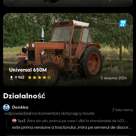
Universal 650M
9 962
5 sierpnia 2024
Działalność
Donkka
2 lata temu
odpowiedział na komentarz dotyczący moda
1yz2
Ăsta da utb, primul pe care-l văd la standardele de ls22,
dacă am putea avea luminile galbene inloc de albe, oricum
este prima versiune a tractorului ,intra pe serverul de discord
și fără interactive și animații este perfect, ar mai putea fi
de la mine pe profil pentru a vedea si cealalta versiune 🙈
finisat pe la model,dar in rest este de apreciat munca! 👏👏