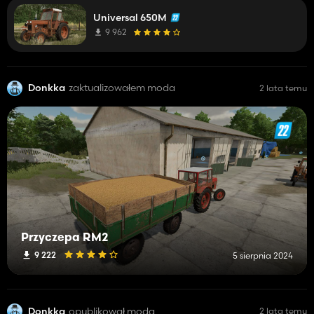
👏
Universal 650M
9 962
Donkka
zaktualizowałem moda
2 lata temu
Przyczepa RM2
9 222
5 sierpnia 2024
Donkka
opublikował moda
2 lata temu