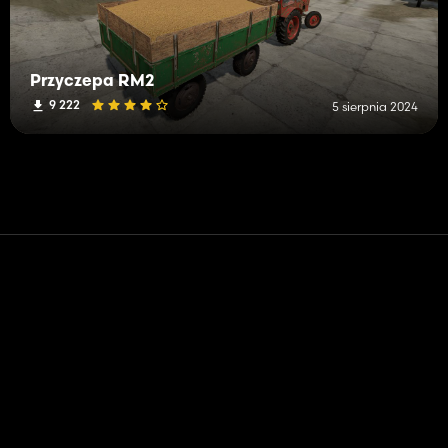
Przyczepa RM2
9 222
5 sierpnia 2024
Kontakt
Pomoc
Warunki usługi
Polityka prywatności
Zarządzaj plikami cookie