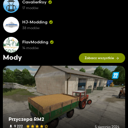
CavalierRoy
17 modów
HJ-Modding
38 modów
FlavModding
14 modów
Mody
Zobacz wszystkie
Przyczepa RM2
9 222
5 sierpnia 2024