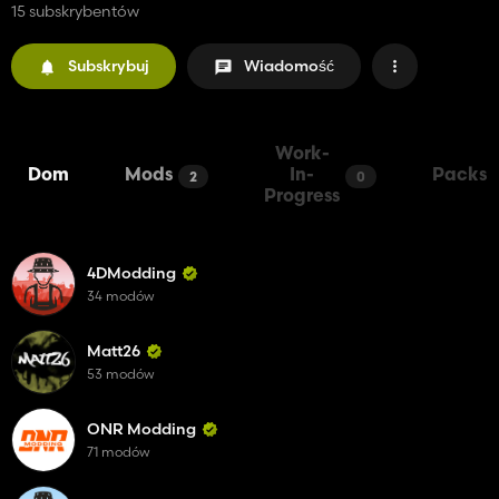
15 subskrybentów
Subskrybuj
Wiadomość
Work-
Dom
Mods
In-
Packs
2
0
Progress
4DModding
34 modów
Matt26
53 modów
ONR Modding
71 modów