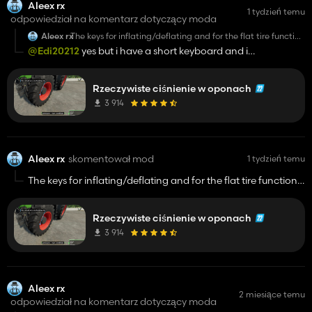
Aleex rx
1 tydzień temu
odpowiedział na komentarz dotyczący moda
Aleex rx
The keys for inflating/deflating and for the flat tire function
aren't working.
@Edi20212
yes but i have a short keyboard and i
modification key to ; ' and ]
Rzeczywiste ciśnienie w oponach
3 914
Aleex rx
skomentował mod
1 tydzień temu
The keys for inflating/deflating and for the flat tire function
aren't working.
Rzeczywiste ciśnienie w oponach
3 914
Aleex rx
2 miesiące temu
odpowiedział na komentarz dotyczący moda