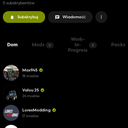
0 subskrybentów
Subskrybuj
Wiadomość
Work-
Dom
Mods
In-
Packs
0
0
Progress
Max945
18 modów
Valou 25
26 modów
LorexModding
17 modów