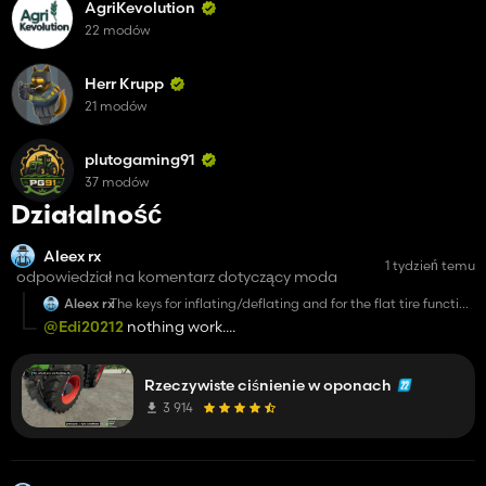
AgriKevolution
22 modów
Herr Krupp
21 modów
plutogaming91
37 modów
Działalność
Aleex rx
1 tydzień temu
odpowiedział na komentarz dotyczący moda
Aleex rx
The keys for inflating/deflating and for the flat tire function
aren't working.
@Edi20212
nothing work....
Rzeczywiste ciśnienie w oponach
3 914