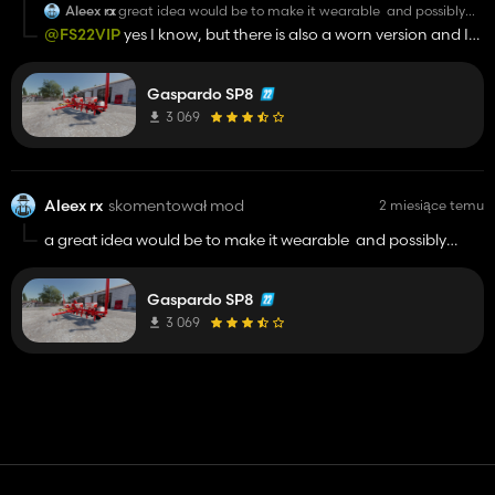
Aleex rx
a great idea would be to make it wearable and possibly
make the sowing radius smaller
@FS22VIP
yes I know, but there is also a worn version and I
meant that that version would be cool too
Gaspardo SP8
3 069
Aleex rx
skomentował mod
2 miesiące temu
a great idea would be to make it wearable and possibly
make the sowing radius smaller
Gaspardo SP8
3 069