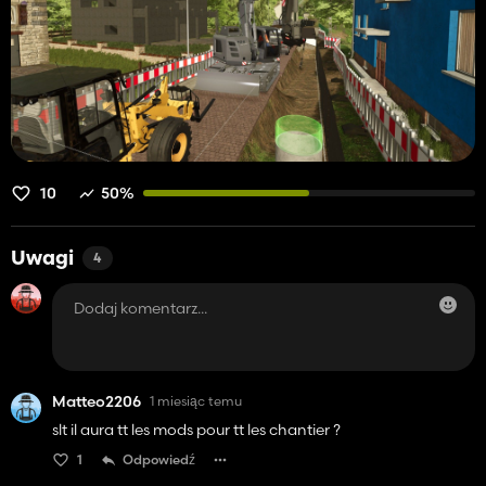
10
50%
Uwagi
4
Matteo2206
1 miesiąc temu
slt il aura tt les mods pour tt les chantier ?
1
Odpowiedź