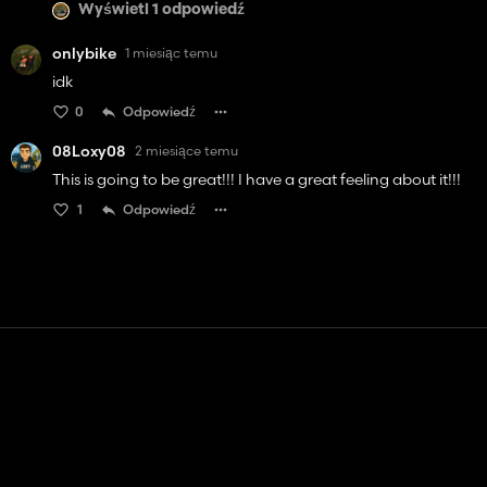
Wyświetl 1 odpowiedź
onlybike
1 miesiąc temu
idk
0
Odpowiedź
08Loxy08
2 miesiące temu
This is going to be great!!! I have a great feeling about it!!!
1
Odpowiedź
Kontakt
Pomoc
Warunki usługi