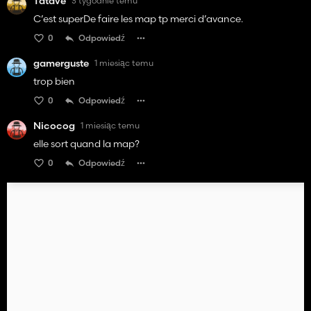
Tatave
3 tygodnie temu
C’est superDe faire les map tp merci d’avance.
0
Odpowiedź
gamerguste
1 miesiąc temu
trop bien
0
Odpowiedź
Nicocog
1 miesiąc temu
elle sort quand la map?
0
Odpowiedź