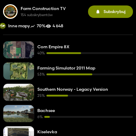
Farm Construction TV
Subskrybuj
154 subskrybentów
70%
4 648
Inne mapy
Corn Empire 8X
40%
Farming Simulator 2011 Map
53%
Southern Norway - Legacy Version
25%
Bachsee
6%
Kiselevka