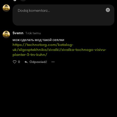
Svenn
1 rok temu
мож сделать мод такой сеялки
https://technotorg.com/katalog-
uk/silgosptekhnika/sivalki/sivalka-tochnogo-visivu-
planter-3-trs-kuhn/
0
Odpowiedź