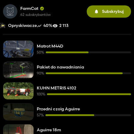
FarmCat
Subskrybuj
62 subskrybentów
40%
2 113
Opryskiwacze
Matrot M44D
50%
Pakiet do nawadniania
90%
KUHN METRIS 4102
100%
Przedni czołg Aguirre
57%
Aguirre 18m