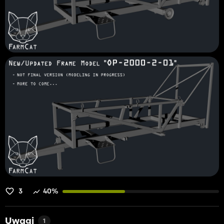
3
40%
Uwagi
1