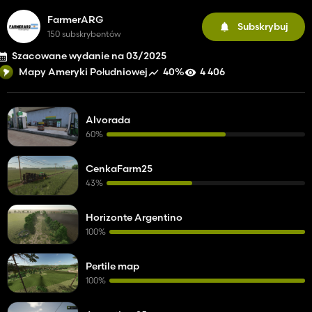
FarmerARG
Subskrybuj
150 subskrybentów
Szacowane wydanie na 03/2025
40%
4 406
Mapy Ameryki Południowej
Alvorada
60%
CenkaFarm25
43%
Horizonte Argentino
100%
Pertile map
100%