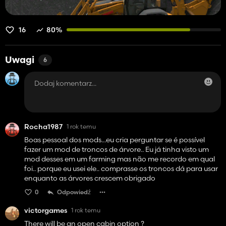
16
80%
Uwagi
6
Rocha1987
1 rok temu
Boas pessoal dos mods...eu cria perguntar se é possível
fazer um mod de troncos de árvore.. Eu já tinha visto um
mod desses em um farming mas não me recordo em qual
foi.. porque eu usei ele.. comprasse os troncos dá para usar
enquanto as árvores crescem obrigado
0
Odpowiedź
victorgames
1 rok temu
There will be an open cabin option ?