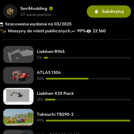
SeviModding
Subskrybuj
517 subskrybentów
Szacowane wydanie na 03/2025
99%
22 560
Maszyny do robót publicznych
Liebherr R945
5%
ATLAS 1304
50%
Liebherr X20 Pack
12%
Takeuchi TB290-2
99%