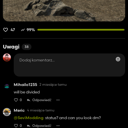
47
99%
Uwagi
38
Mihailo1235
2 miesiące temu
will be divided
0
Odpowiedź
Meric
4 miesiące temu
@SeviModding
status? and can you look dm?
0
Odpowiedź