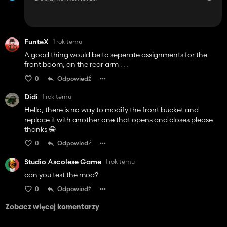
FunteX
1 rok temu
A good thing would be to seperate assignments for the
front boom, an the rear arm . . .
0
Odpowiedź
Didi
1 rok temu
Hello, there is no way to modify the front bucket and
replace it with another one that opens and closes please
thanks 😁
0
Odpowiedź
Studio Ascolese Game
1 rok temu
can you test the mod?
0
Odpowiedź
Zobacz więcej komentarzy