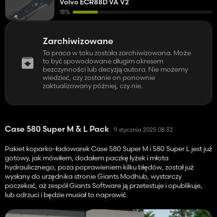
Volvo ECR88D VA V2
18%
Zarchiwizowane
Ta praca w toku została zarchiwizowana. Może
to być spowodowane długim okresem
bezczynności lub decyzją autora. Nie możemy
wiedzieć, czy zostanie on ponownie
zaktualizowany później, czy nie.
Case 580 Super M & L Pack
9 stycznia 2025 08:32
Pakiet koparko-ładowarek Case 580 Super M i 580 Super L jest już
gotowy, jak mówiłem, dodałem paczkę łyżek i młota
hydraulicznego, poza poprawieniem kilku błędów, został już
wysłany do urzędnika stronie Giants Modhub, wystarczy
poczekać, aż zespół Giants Software ją przetestuje i opublikuje,
lub odrzuci i będzie musiał to naprawić.