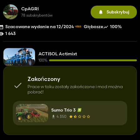
CpAGRI
Subskrybuj
78 subskrybentów
Szacowane wydanie na 12/2024
100%
Głębosze
1 643
ACTISOL Actimixt
100%
Zakończony
Prace w toku zostały zakończone i mod można
pobrać!
Sumo Trio 3
4 350