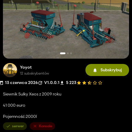
Yoyot
Subskrybuj
12 subskrybentów
13 czerwca 2026
V1.0.0.1
5 223
Siewnik Sulky Xeos z 2009 roku
41 000 euro
Pojemność:2000l
serwer
Konsole