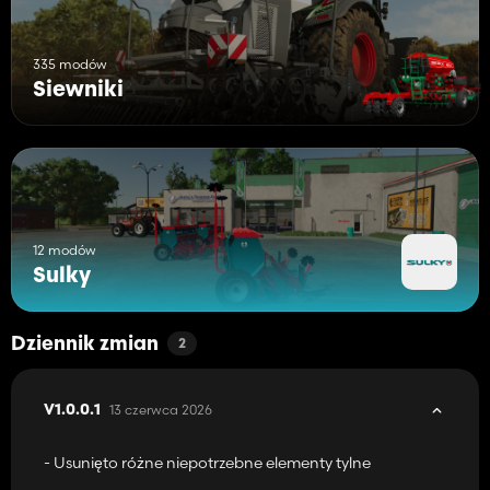
335 modów
Siewniki
12 modów
Sulky
Dziennik zmian
2
13 czerwca 2026
V1.0.0.1
- Usunięto różne niepotrzebne elementy tylne