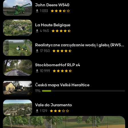
John Deere W540
1 033
La Haute Belgique
4 963
Realistyczne zarządzanie wodą i glebą (RWSM)
17 950
StockbornerHof RLP x4
10 999
Česká mapa Velké Heraltice
11%
Vale do Juramento
1 129