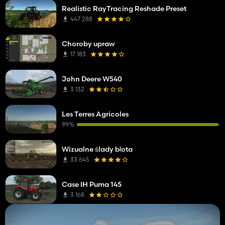
Realistic RayTracing Reshade Preset
447 288
Choroby upraw
17 183
John Deere W540
3 132
Les Terres Agricoles
99%
Wizualne ślady błota
33 645
Case IH Puma 145
3 168