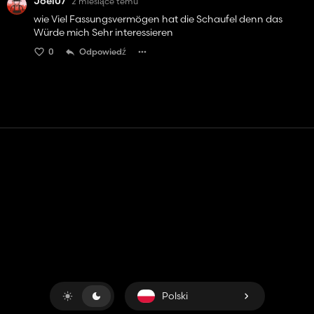
Joel07
2 miesiące temu
wie Viel Fassungsvermögen hat die Schaufel denn das
Würde mich Sehr interessieren
0
Odpowiedź
Kontakt
Pomoc
Warunki usługi
Polityka prywatności
Zarządzaj plikami cookie
Polski