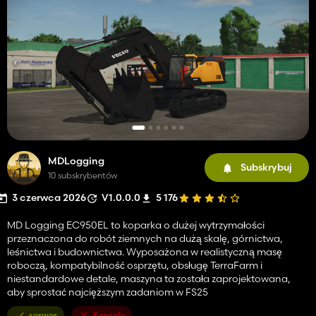
MDLogging
Subskrybuj
10 subskrybentów
3 czerwca 2026
V1.0.0.0
5 176
MD Logging EC950EL to koparka o dużej wytrzymałości
przeznaczona do robót ziemnych na dużą skalę, górnictwa,
leśnictwa i budownictwa. Wyposażona w realistyczną masę
roboczą, kompatybilność osprzętu, obsługę TerraFarm i
niestandardowe detale, maszyna ta została zaprojektowana,
aby sprostać najcięższym zadaniom w FS25
serwer
Konsole