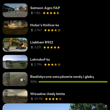
Samson Agro FAP
1 134
Hobo's Hollow 4x
2 947
Liebherr R922
3 071
Lehndorf 4x
2 794
Realistyczne zarządzanie wodą i glebą
100%
Wizualne ślady błota
29 710