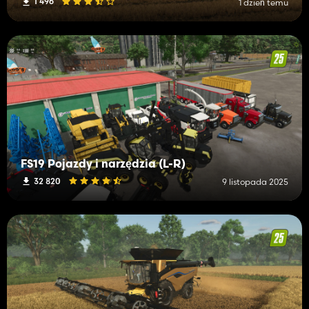
1 496
1 dzień temu
FS19 Pojazdy i narzędzia (L-R)
32 820
9 listopada 2025