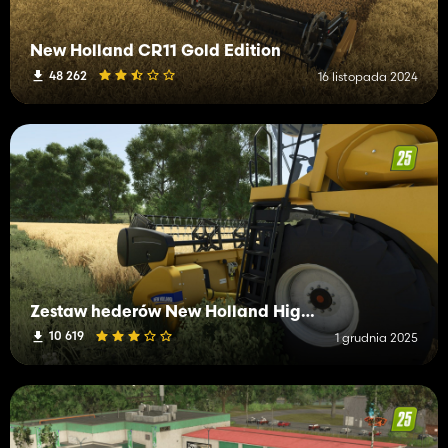
New Holland CR11 Gold Edition
48 262
16 listopada 2024
Zestaw hederów New Holland High Capacity 720CG
10 619
1 grudnia 2025