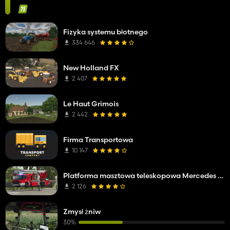
Fizyka systemu błotnego
334 646
New Holland FX
2 407
Le Haut Grimois
2 442
Firma Transportowa
10 147
Platforma masztowa teleskopowa Mercedes Benz Econic WISS
2 126
Zmysł żniw
30%