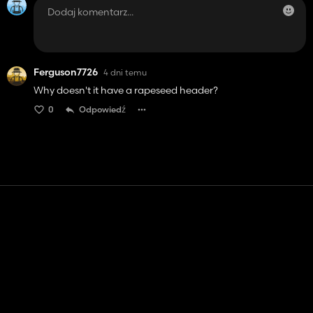
Ferguson7726
4 dni temu
Why doesn't it have a rapeseed header?
0
Odpowiedź
Kontakt
Pomoc
Warunki usługi
Polityka prywatności
Zarządzaj plikami cookie