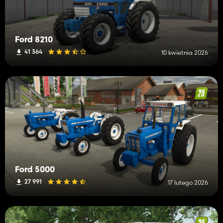
Ford 8210
41 364
10 kwietnia 2026
Ford 5000
27 991
17 lutego 2026