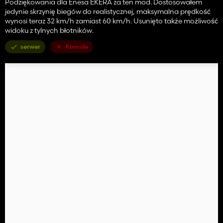
Podziękowania dla Enesa EKERA za ten mod. Dostosowałem
jedynie skrzynię biegów do realistycznej, maksymalna prędkość
wynosi teraz 32 km/h zamiast 60 km/h. Usunięto także możliwość
widoku z tylnych błotników.
serwer
Konsole