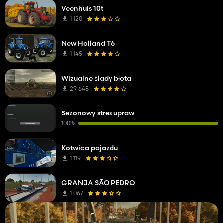
Veenhuis 10t
1 120
New Holland T6
1 145
Wizualne ślady błota
29 648
Sezonowy stres upraw
100%
Kotwica pojazdu
1 119
GRANJA SÃO PEDRO
1 067