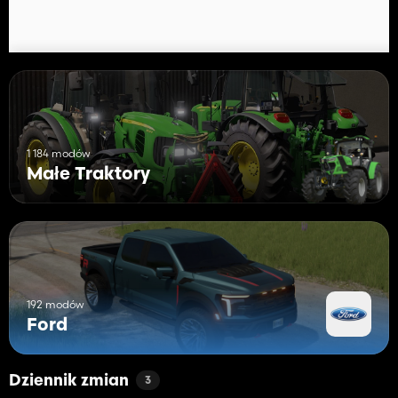
1 184 modów
Małe Traktory
192 modów
Ford
Dziennik zmian
3