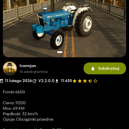
harmjan
Subskrybuj
16 subskrybentów
11 lutego 2026
V2.2.0.0
11 635
Forda 6600
Cena: 11200
Moc: 69 KM
Prędkość: 32 km/h
Opcje: Obciążniki przednie