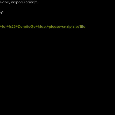
siona, wapna i nawóz.
y.
+for+fs25+DondieGo+Map.+please+unzip.zip/file