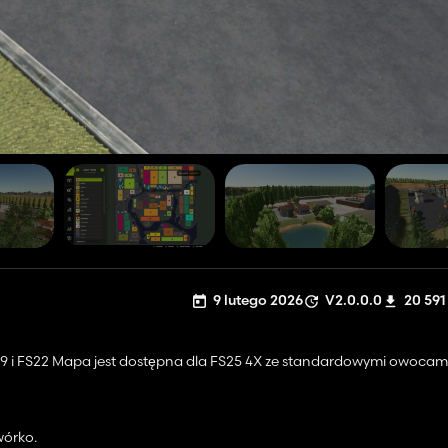
9 lutego 2026
V2.0.0.0
20 591
19 i FS22 Mapa jest dostępna dla FS25 4X ze standardowymi owocam
wórko.