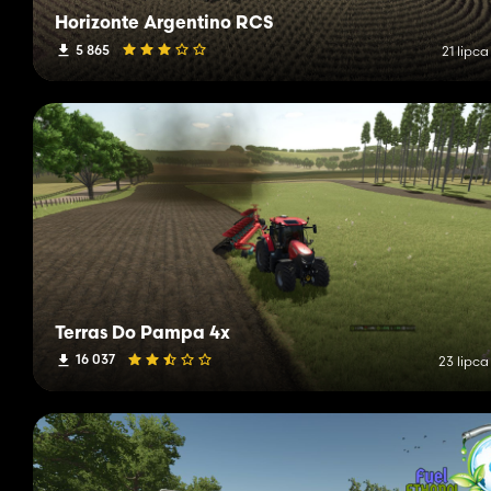
Horizonte Argentino RCS
5 865
21 lipc
Terras Do Pampa 4x
16 037
23 lipca