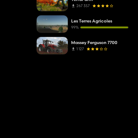
267 357
Les Terres Agricoles
99%
Massey Ferguson 7700
1 127