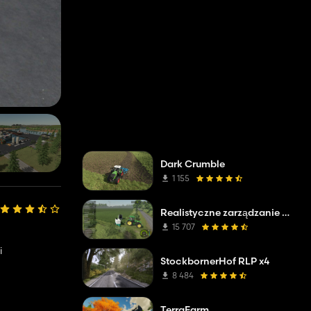
Dark Crumble
1 155
Realistyczne zarządzanie wodą i glebą (RWSM)
15 707
i
StockbornerHof RLP x4
8 484
TerraFarm