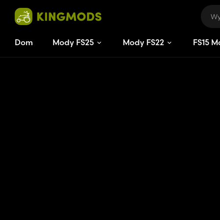
Dom
Mody FS25
Mody FS22
FS
13
M