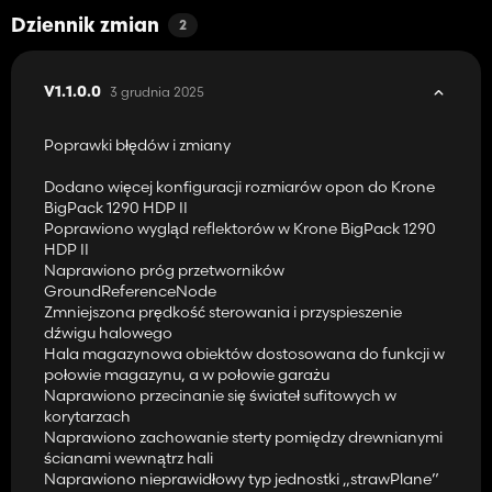
Dziennik zmian
2
3 grudnia 2025
V1.1.0.0
Poprawki błędów i zmiany
Dodano więcej konfiguracji rozmiarów opon do Krone
BigPack 1290 HDP II
Poprawiono wygląd reflektorów w Krone BigPack 1290
HDP II
Naprawiono próg przetworników
GroundReferenceNode
Zmniejszona prędkość sterowania i przyspieszenie
dźwigu halowego
Hala magazynowa obiektów dostosowana do funkcji w
połowie magazynu, a w połowie garażu
Naprawiono przecinanie się świateł sufitowych w
korytarzach
Naprawiono zachowanie sterty pomiędzy drewnianymi
ścianami wewnątrz hali
Naprawiono nieprawidłowy typ jednostki „strawPlane”