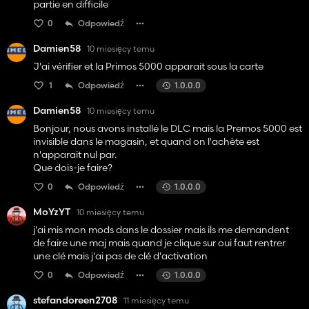
partie en difficile
0
Odpowiedź
Damien58
10 miesięcy temu
J'ai vérifier et la Primos 5000 apparait sous la carte
1
Odpowiedź
1.0.0.0
Damien58
10 miesięcy temu
Bonjour, nous avons installé le DLC mais la Premos 5000 est
invisible dans le magasin, et quand on l'achète est
n'apparait nul par.
Que dois-je faire?
0
Odpowiedź
1.0.0.0
MoYzYT
10 miesięcy temu
j'ai mis mon mods dans le dossier mais ils me demandent
de faire une maj mais quand je clique sur oui faut rentrer
une clé mais j'ai pas de clé d'activation
0
Odpowiedź
1.0.0.0
stefandoreen2708
11 miesięcy temu