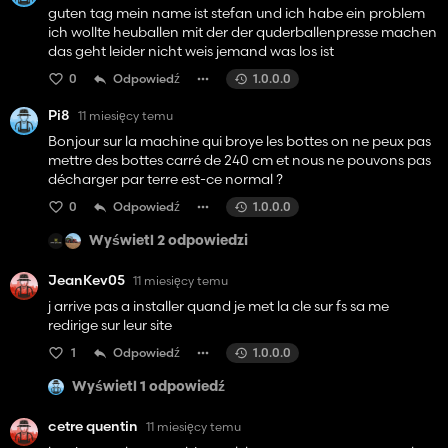
guten tag mein name ist stefan und ich habe ein problem
ich wollte heuballen mit der der quderballenpresse machen
das geht leider nicht weis jemand was los ist
0
Odpowiedź
1.0.0.0
Pi8
11 miesięcy temu
Bonjour sur la machine qui broye les bottes on ne peux pas
mettre des bottes carré de 240 cm et nous ne pouvons pas
décharger par terre est-ce normal ?
0
Odpowiedź
1.0.0.0
Wyświetl 2 odpowiedzi
JeanKev05
11 miesięcy temu
j arrive pas a installer quand je met la cle sur fs sa me
redirige sur leur site
1
Odpowiedź
1.0.0.0
Wyświetl 1 odpowiedź
cetre quentin
11 miesięcy temu