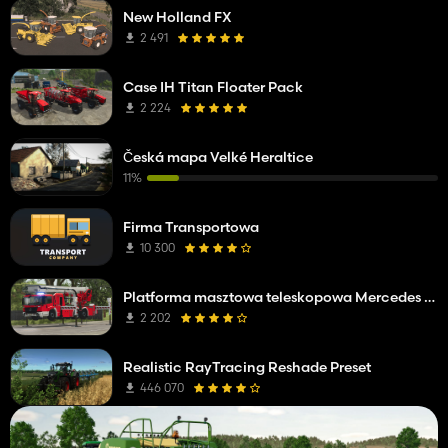
New Holland FX
2 491
Case IH Titan Floater Pack
2 224
Česká mapa Velké Heraltice
11%
Firma Transportowa
10 300
Platforma masztowa teleskopowa Mercedes Benz Econic WISS
2 202
Realistic RayTracing Reshade Preset
446 070