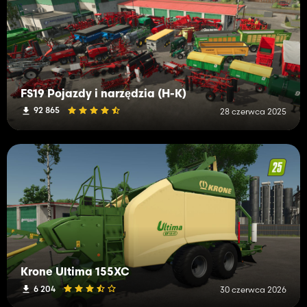
FS19 Pojazdy i narzędzia (H-K)
92 865
28 czerwca 2025
Krone Ultima 155XC
6 204
30 czerwca 2026