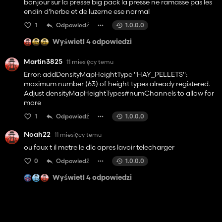
bonjour sur la presse big pack la presse ne ramasse pas les
endin d'herbe et de luzerne ese normal
1
Odpowiedź
1.0.0.0
Wyświetl 4 odpowiedzi
Martin3825
11 miesięcy temu
Error: addDensityMapHeightType "HAY_PELLETS":
maximum number (63) of height types already registered.
Adjust densityMapHeightTypes#numChannels to allow for
more
1
Odpowiedź
1.0.0.0
Noah22
11 miesięcy temu
ou faux t il metre le dlc apres lavoir telecharger
0
Odpowiedź
1.0.0.0
Wyświetl 4 odpowiedzi