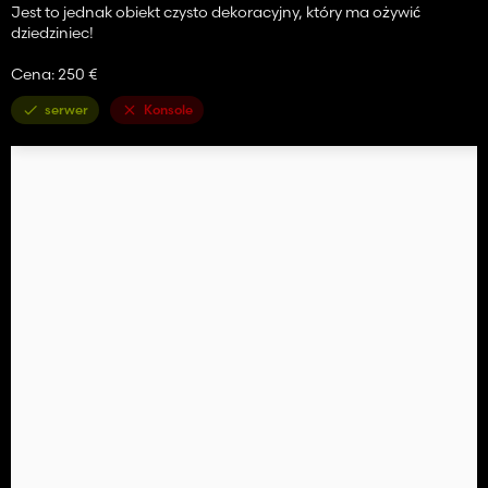
Jest to jednak obiekt czysto dekoracyjny, który ma ożywić
dziedziniec!
Cena: 250 €
serwer
Konsole