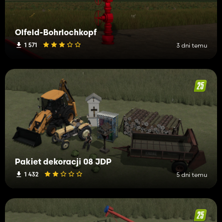
Ölfeld-Bohrlochkopf
1 571
3 dni temu
Pakiet dekoracji 08 JDP
1 432
5 dni temu