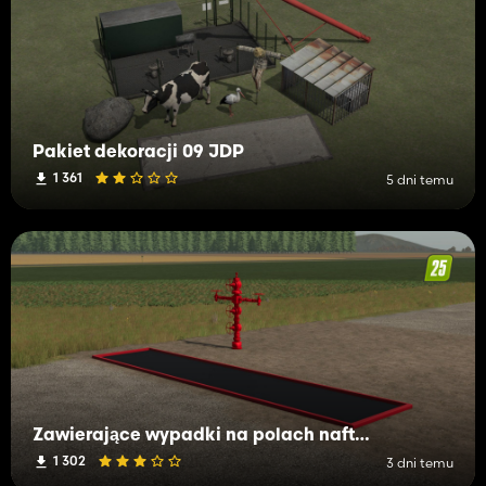
Pakiet dekoracji 09 JDP
1 361
5 dni temu
Zawierające wypadki na polach naftowych
1 302
3 dni temu