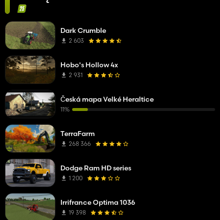
Dark Crumble
2 603
Hobo's Hollow 4x
2 931
Česká mapa Velké Heraltice
11%
TerraFarm
268 366
Dodge Ram HD series
1 200
Irrifrance Optima 1036
19 398