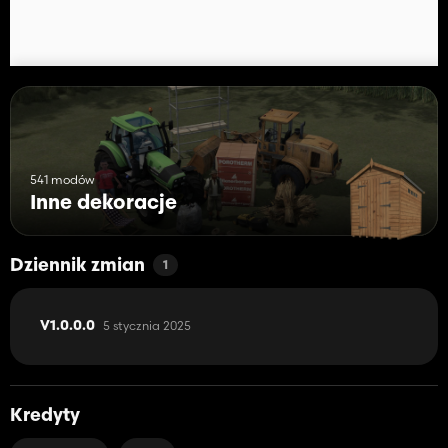
541 modów
Inne dekoracje
Dziennik zmian
1
5 stycznia 2025
V1.0.0.0
Kredyty