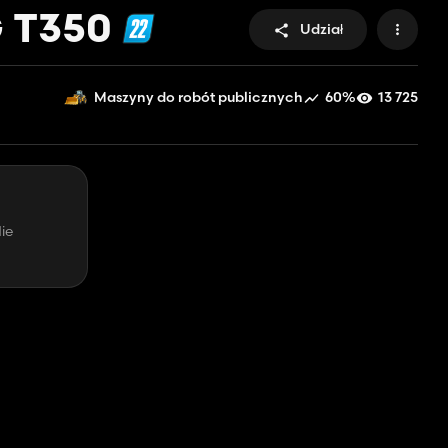
G T350
Udział
60%
13 725
Maszyny do robót publicznych
ie