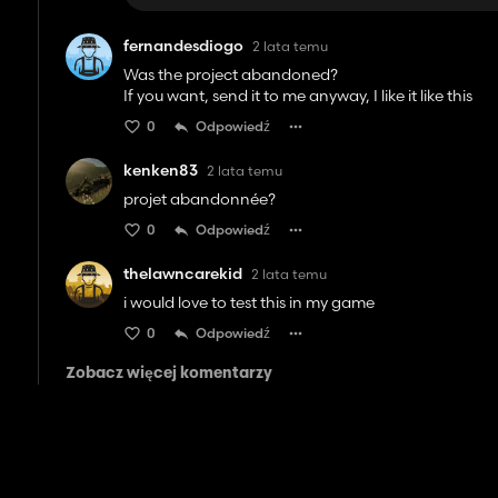
fernandesdiogo
2 lata temu
Was the project abandoned?
If you want, send it to me anyway, I like it like this
0
Odpowiedź
kenken83
2 lata temu
projet abandonnée?
0
Odpowiedź
thelawncarekid
2 lata temu
i would love to test this in my game
0
Odpowiedź
Zobacz więcej komentarzy