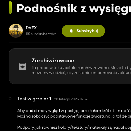
Podnośnik z wysię
DVFX
Subskrybuj
115 subskrybentów
Zarchiwizowane
Ta praca w toku została zarchiwizowana. Może to 
możemy wiedzieć, czy zostanie on ponownie zaktuali
Test w grze nr 1
28 lutego 2023 07:14
Aby dać ci mały wgląd w postęp, przesłałem krótki film na 
Można zobaczyć podstawowe funkcje zwiastuna, a także pie
Podpory, jak również kolory/tekstury/materiały są nadal