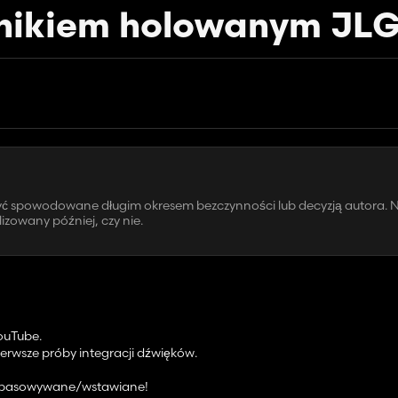
gnikiem holowanym JL
być spowodowane długim okresem bezczynności lub decyzją autora. N
zowany później, czy nie.
YouTube.
rwsze próby integracji dźwięków.
 dopasowywane/wstawiane!