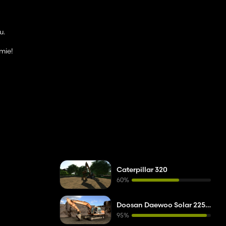
u.
mie!
Caterpillar 320
60%
Doosan Daewoo Solar 225 LC-V
95%