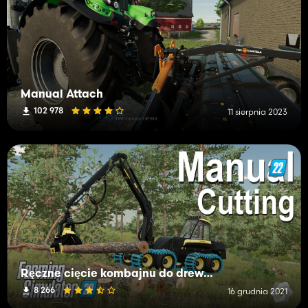
Manual Attach
102 978
11 sierpnia 2023
Ręczne cięcie kombajnu do drewna
8 266
16 grudnia 2021