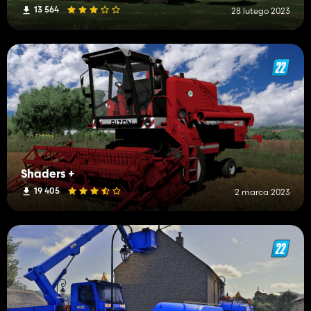
13 564
28 lutego 2023
Shaders +
19 405
2 marca 2023