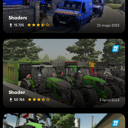
Shaders
15 725
22 maja 2023
Shader
50 765
3 lipca 2023