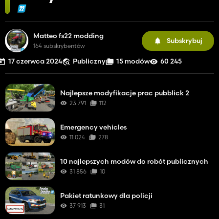
Matteo fs22 modding
Subskrybuj
164 subskrybentów
17 czerwca 2024
Publiczny
15 modów
60 245
Najlepsze modyfikacje prac pubblick 2
23 791
112
Emergency vehicles
11 024
278
10 najlepszych modów do robót publicznych
31 856
10
Pakiet ratunkowy dla policji
37 913
31