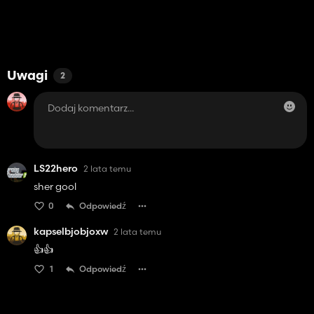
Uwagi
2
LS22hero
2 lata temu
sher gool
0
Odpowiedź
kapselbjobjoxw
2 lata temu
👍️👍️
1
Odpowiedź