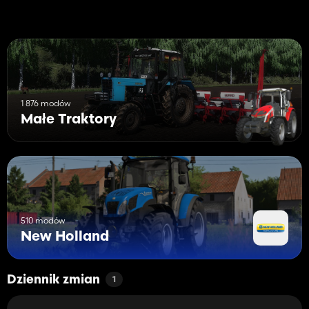
1 876 modów
Małe Traktory
510 modów
New Holland
Dziennik zmian
1