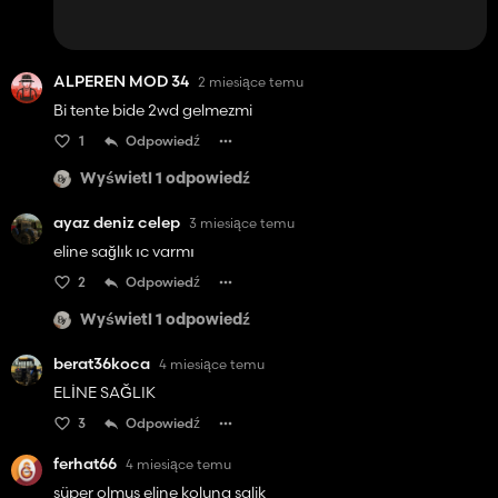
ALPEREN MOD 34
2 miesiące temu
Bi tente bide 2wd gelmezmi
1
Odpowiedź
Wyświetl 1 odpowiedź
ayaz deniz celep
3 miesiące temu
eline sağlık ıc varmı
2
Odpowiedź
Wyświetl 1 odpowiedź
berat36koca
4 miesiące temu
ELİNE SAĞLIK
3
Odpowiedź
ferhat66
4 miesiące temu
süper olmus eline koluna salik