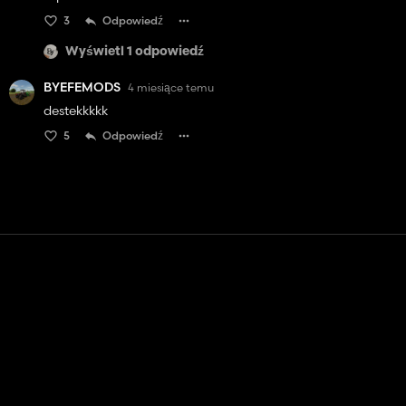
3
Odpowiedź
Wyświetl 1 odpowiedź
BYEFEMODS
4 miesiące temu
destekkkkk
5
Odpowiedź
Kontakt
Pomoc
Warunki usługi
Polityka prywatności
Zarządzaj plikami cookie