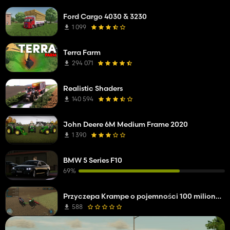
Ford Cargo 4030 & 3230
1 099
Terra Farm
294 071
Realistic Shaders
140 594
John Deere 6M Medium Frame 2020
1 390
BMW 5 Series F10
69%
Przyczepa Krampe o pojemności 100 milionów litrów
588