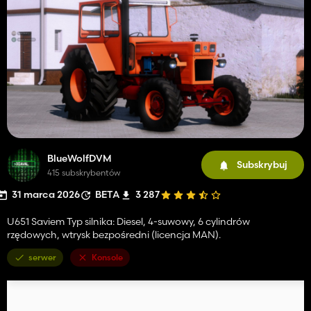
BlueWolfDVM
Subskrybuj
415 subskrybentów
31 marca 2026
BETA
3 287
U651 Saviem Typ silnika: Diesel, 4-suwowy, 6 cylindrów
rzędowych, wtrysk bezpośredni (licencja MAN).
serwer
Konsole