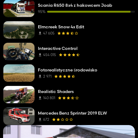
Scania R650 8x4 z hakowcem Joab
95%
Elmcreek Snow 4x Edit
47 605
Interactive Control
454 015
Fotorealistyczne środowisko
2 971
Realistic Shaders
140 801
Mercedes Benz Sprinter 2019 ELW
672