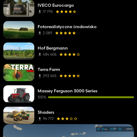
IVECO Eurocargo
17 795
Fotorealistyczne środowisko
2 089
Hof Bergmann
484 606
Terra Farm
293 665
Massey Ferguson 3000 Series
100%
Shaders
96 772