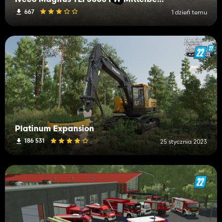
Iveco Magirus TLF3000 FW Mittelberg
667
1 dzień temu
Platinum Expansion
186 531
25 stycznia 2023