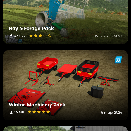
Hay & Forage Pack
43 022
16 czerwca 2023
Winton Machinery Pack
16 481
5 maja 2024