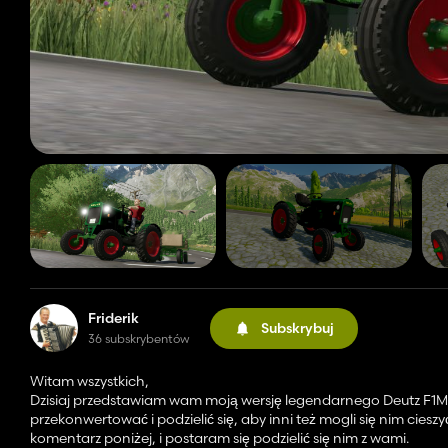
Friderik
Subskrybuj
36 subskrybentów
Witam wszystkich,
Dzisiaj przedstawiam wam moją wersję legendarnego Deutz F1M4
przekonwertować i podzielić się, aby inni też mogli się nim cie
komentarz poniżej, i postaram się podzielić się nim z wami.