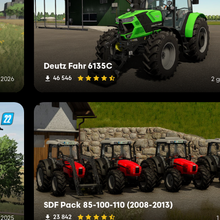
Deutz Fahr 6135C
46 546
 2026
2 
SDF Pack 85-100-110 (2008-2013)
23 842
 2025
1