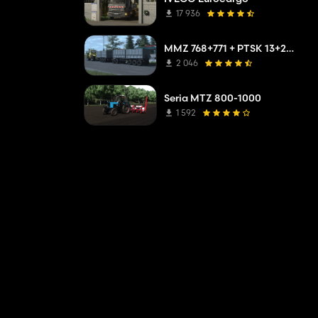
17 936
MMZ 768+771 + PTSK 13+20 Pack
2 046
Seria MTZ 800-1000
1 592