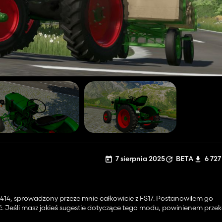
7 sierpnia 2025
BETA
6 727
14, sprowadzony przeze mnie całkowicie z FS17. Postanowiłem go
szyć. Jeśli masz jakieś sugestie dotyczące tego modu, powinienem pr