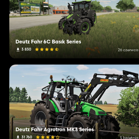
Deutz Fahr 6C Basık Series
3 830
26 czerwca
Deutz Fahr Agrotron MK3 Series
31 760
5 kwietnia