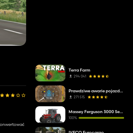
Terra Farm
294 041
Prawdziwe awarie pojazdów
271 515
Massey Ferguson 3000 Series
100%
zekonwertować
IVECO Eurocargo