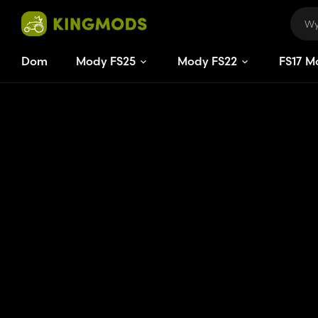
Dom
Mody FS25
Mody FS22
FS
17
M