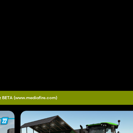
z BETA
(www.mediafire.com)