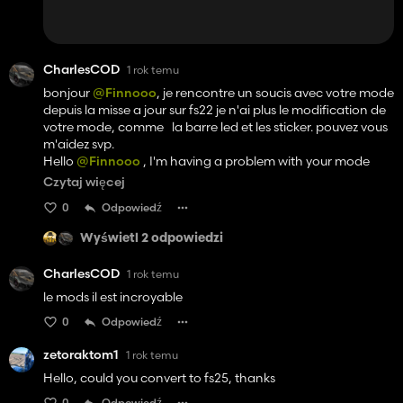
CharlesCOD
1 rok temu
bonjour
@Finnooo
, je rencontre un soucis avec votre mode
depuis la misse a jour sur fs22 je n'ai plus le modification de
votre mode, comme la barre led et les sticker. pouvez vous
m'aidez svp.
Hello
@Finnooo
, I'm having a problem with your mode
since the update on fs22 I no longer have the modification
Czytaj więcej
of your mode, like the led bar and the stickers. Can you help
0
Odpowiedź
me please?
Wyświetl 2 odpowiedzi
CharlesCOD
1 rok temu
le mods il est incroyable
0
Odpowiedź
zetoraktom1
1 rok temu
Hello, could you convert to fs25, thanks
0
Odpowiedź