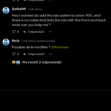
3rr0r699
1 rok temu
Hey I wanted do add the rda system to axion 900 ,and
there is no cable that links the rda with the front and back
inner can you help me ?
0
Odpowiedź
Nolz
1 rok temu
(edytowane)
Possible de le modifier ?
@Finnooo
0
Odpowiedź
Wyświetl 2 odpowiedzi
Kontakt