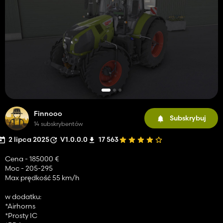
Finnooo
Subskrybuj
14 subskrybentów
2 lipca 2025
V1.0.0.0
17 563
Cena - 185000 €
Moc - 205-295
Max prędkość 55 km/h
w dodatku:
*Airhorns
*Prosty IC