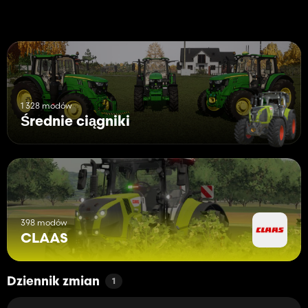
1 328 modów
Średnie ciągniki
398 modów
CLAAS
Dziennik zmian
1