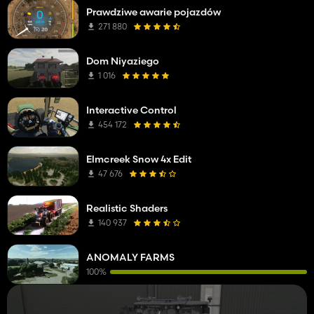
Prawdziwe awarie pojazdów
271 880
Dom Niyaziego
1 016
Interactive Control
454 172
Elmcreek Snow 4x Edit
47 676
Realistic Shaders
140 937
ANOMALY FARMS
100%