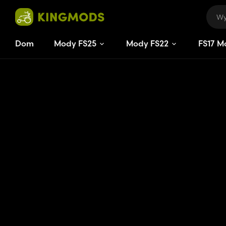
Dom
Mody FS25
Mody FS22
FS
17
M