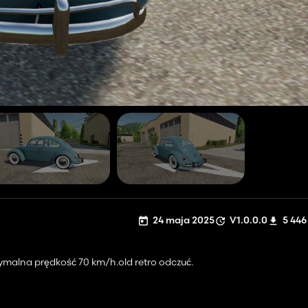
24 maja 2025
V1.0.0.0
5 446
symalna prędkość 70 km/h.old retro odczuć.