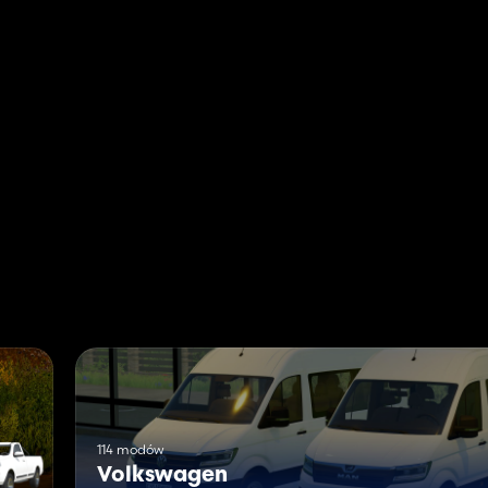
114 modów
Volkswagen