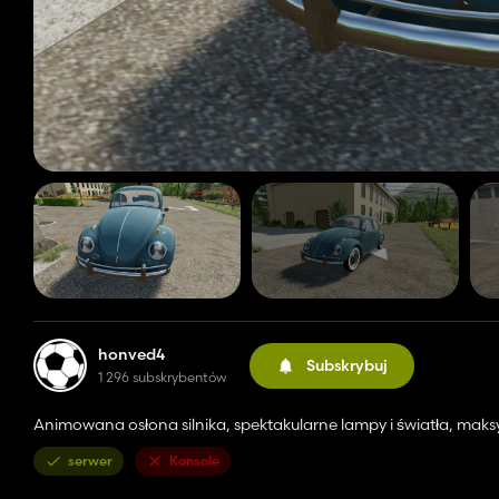
honved4
Subskrybuj
1 296 subskrybentów
Animowana osłona silnika, spektakularne lampy i światła, mak
serwer
Konsole