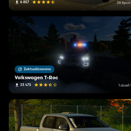
6 857
26 lipca
Zaktualizowano
Volkswagen T-Roc
23 473
1 dzień