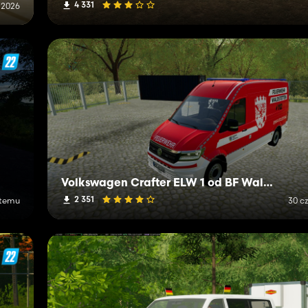
4 331
 2026
Volkswagen Crafter ELW 1 od BF Waldstetten
2 351
 temu
30 c