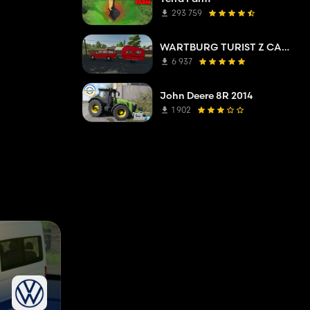
293 759
WARTBURG TURIST Z CARAVAN
6 937
John Deere 8R 2014
1 902