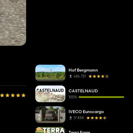
Hof Bergmann
484 731
CASTELNAUD
100%
IVECO Eurocargo
17 838
Terra Farm