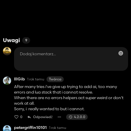
Uwagi
9
IllGib
1 rok temu
Twórca
After many tries i've give up trying to add ai, too many
errors and lua stack that i cannot resolve.
When there are no errors helpers act super weird or don't
work at all.
Sorry, i really wanted to but i cannot.
0
Odpowiedź
4.2.0.0
petergriffin10101
1 rok temu