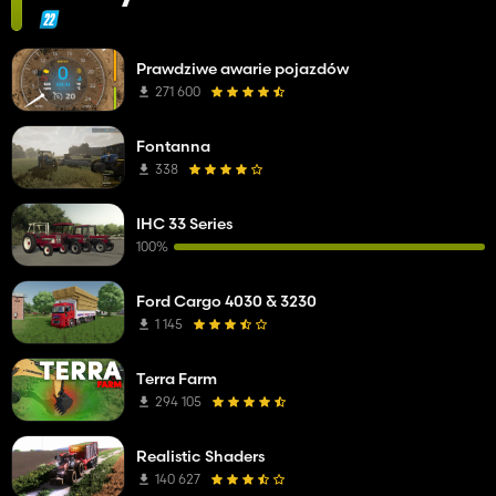
Prawdziwe awarie pojazdów
271 600
Fontanna
338
IHC 33 Series
100%
Ford Cargo 4030 & 3230
1 145
Terra Farm
294 105
Realistic Shaders
140 627