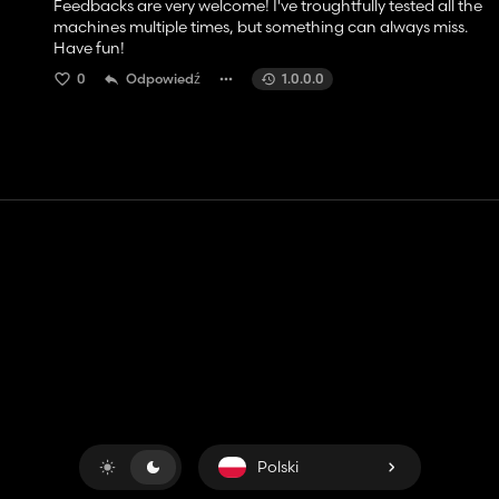
Feedbacks are very welcome! I've troughtfully tested all the
machines multiple times, but something can always miss.
Have fun!
0
Odpowiedź
1.0.0.0
Kontakt
Pomoc
Warunki usługi
Polityka prywatności
Zarządzaj plikami cookie
Polski