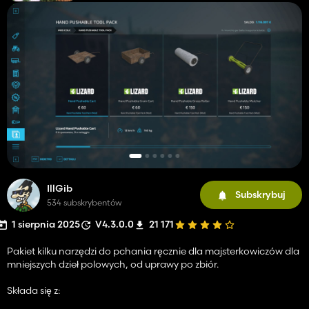
IllGib
Subskrybuj
534 subskrybentów
1 sierpnia 2025
V4.3.0.0
21 171
Pakiet kilku narzędzi do pchania ręcznie dla majsterkowiczów dla
mniejszych dzieł polowych, od uprawy po zbiór.
Składa się z: