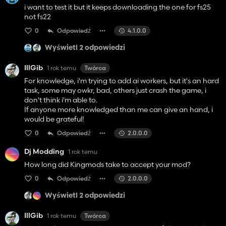
i want to test it but it keeps downloading the one for fs25
not fs22
0
Odpowiedź
4.1.0.0
Wyświetl 2 odpowiedzi
IllGib
1 rok temu
Twórca
For knowledge, i'm trying to add ai workers, but it's an hard
task, some may owkr, bad, others just crash the game, i
don't think i'm able to.
If anyone more knowledged than me can give an hand, i
would be grateful!
0
Odpowiedź
2.0.0.0
Dj Modding
1 rok temu
How long did Kingmods take to accept your mod?
0
Odpowiedź
2.0.0.0
Wyświetl 2 odpowiedzi
IllGib
1 rok temu
Twórca