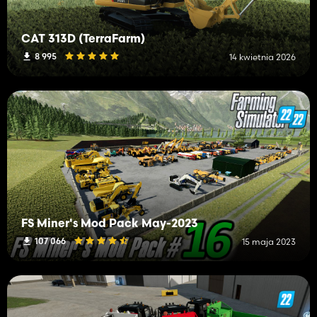
CAT 313D (TerraFarm)
8 995
14 kwietnia 2026
FS Miner's Mod Pack May-2023
107 066
15 maja 2023