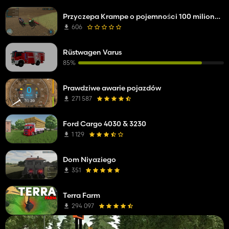
Przyczepa Krampe o pojemności 100 milionów litrów
606
Rüstwagen Varus
85%
Prawdziwe awarie pojazdów
271 587
Ford Cargo 4030 & 3230
1 129
Dom Niyaziego
351
Terra Farm
294 097