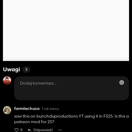
Uwagi
3
farmlechuza
1 rok temu
saw this on bunchduproductions YT using it in FS25. Is this a
patreon mod for 25?
0
Odpowiedź