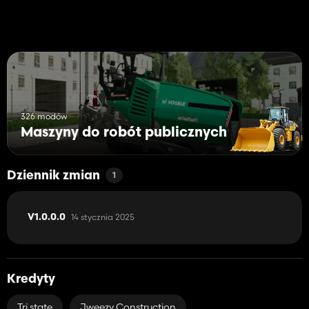
326 modów
Maszyny do robót publicznych
Dziennik zmian
1
14 stycznia 2025
V1.0.0.0
Kredyty
Tri state
Jweezy Construction