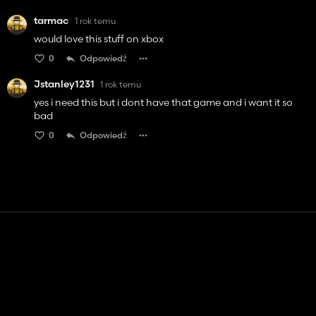
tarmac
1 rok temu
would love this stuff on xbox
0
Odpowiedź
Jstanley1231
1 rok temu
yes i need this but i dont have that game and i want it so
bad
0
Odpowiedź
Kontakt
Pomoc
Warunki usługi