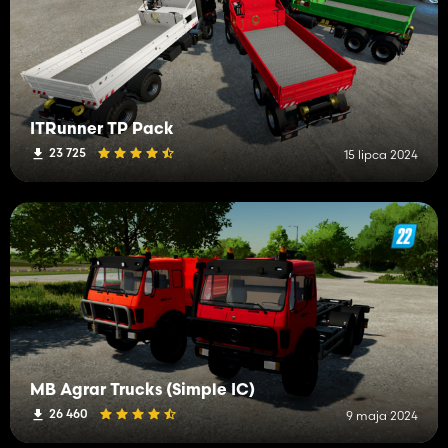
ITRunner TP Pack
23 725
15 lipca 2024
MB Agrar Trucks (Simple IC)
26 460
9 maja 2024