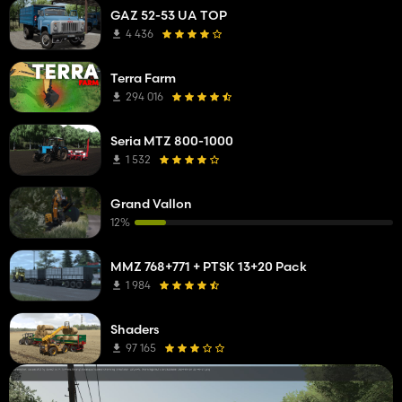
GAZ 52-53 UA TOP
4 436
Terra Farm
294 016
Seria MTZ 800-1000
1 532
Grand Vallon
12%
MMZ 768+771 + PTSK 13+20 Pack
1 984
Shaders
97 165