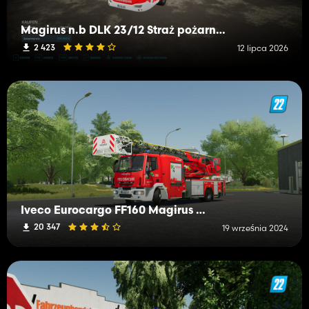
Magirus n.b DLK 23/12 Straż pożarna Mittelberg
2 423
12 lipca 2026
Iveco Eurocargo FF160 Magirus DLK M32L-A
20 347
19 września 2024