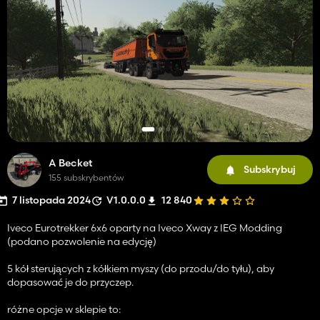
A Becket
Subskrybuj
155 subskrybentów
7 listopada 2024
V1.0.0.0
12 840
Iveco Eurotrekker 6x6 oparty na Iveco Xway z IEG Modding
(podano pozwolenie na edycję)
5 kół sterujących z kółkiem myszy (do przodu/do tyłu), aby
dopasować je do przyczep.
różne opcje w sklepie to: