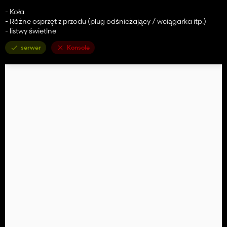
- Koła
- Różne osprzęt z przodu (pług odśnieżający / wciągarka itp.)
- listwy świetlne
serwer
Konsole