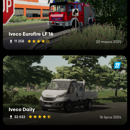
Iveco Eurofire LF 16
11 258
20 marca 2025
Iveco Daily
32 532
16 lipca 2024