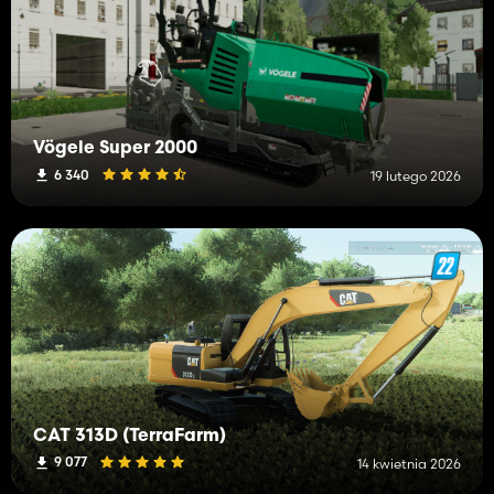
Vögele Super 2000
6 340
19 lutego 2026
CAT 313D (TerraFarm)
9 077
14 kwietnia 2026