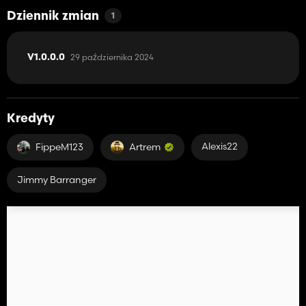
Dziennik zmian
1
29 października 2024
V1.0.0.0
Kredyty
Alexis22
FippeM123
Artrem
Jimmy Barranger