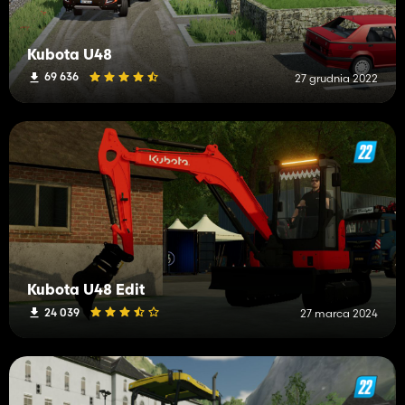
Kubota U48
69 636
27 grudnia 2022
Kubota U48 Edit
24 039
27 marca 2024