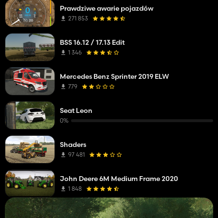
Prawdziwe awarie pojazdów
271 853
BSS 16.12 / 17.13 Edit
1 346
Mercedes Benz Sprinter 2019 ELW
779
Seat Leon
0%
Shaders
97 481
John Deere 6M Medium Frame 2020
1 848