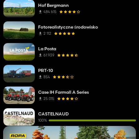
Hof Bergmann
484 615
Fotorealistyczne środowisko
2 112
La Posta
61 939
PRT-10
854
Case IH Farmall A Series
25 015
CASTELNAUD
100%