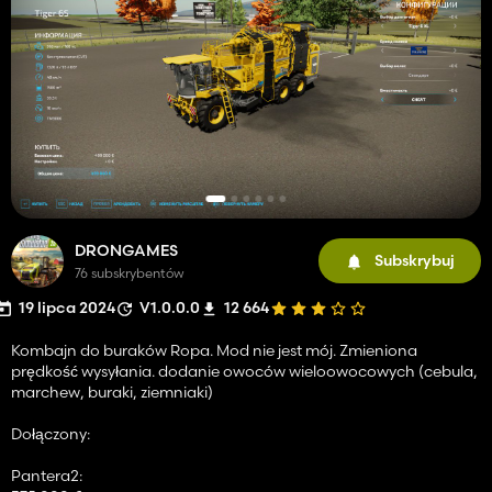
DRONGAMES
Subskrybuj
76 subskrybentów
19 lipca 2024
V1.0.0.0
12 664
Kombajn do buraków Ropa. Mod nie jest mój. Zmieniona
prędkość wysyłania. dodanie owoców wieloowocowych (cebula,
marchew, buraki, ziemniaki)
Dołączony:
Pantera2: