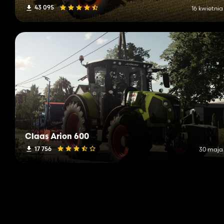
43 095
16 kwietnia
Claas Arion 600
17 756
30 maja