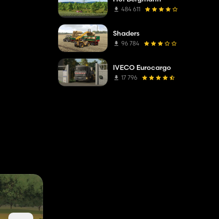
484 611
Shaders
96 784
IVECO Eurocargo
17 796