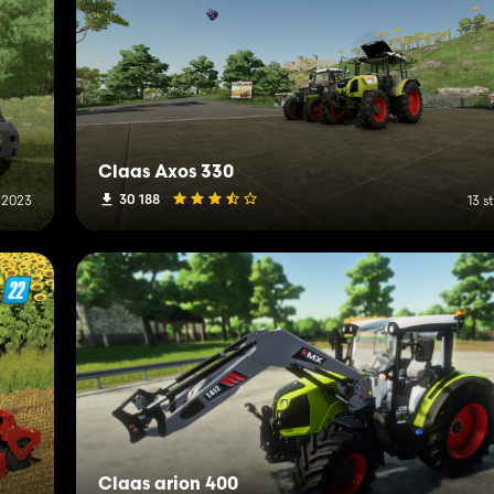
Claas Axos 330
30 188
 2023
13 s
Claas arion 400