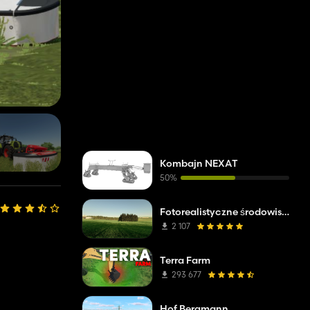
Kombajn NEXAT
50%
Fotorealistyczne środowisko
2 107
Terra Farm
293 677
Hof Bergmann