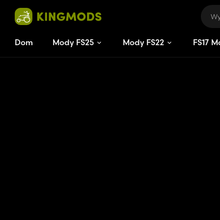
Dom
Mody FS25
Mody FS22
FS
17
M