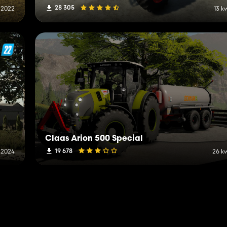
28 305
 2022
13 k
Claas Arion 500 Special
19 678
 2024
26 k