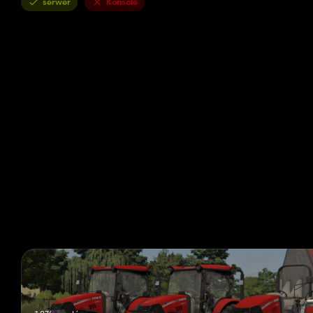
serwer
Konsole