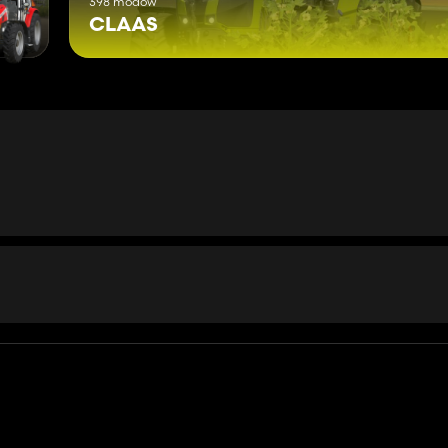
398 modów
CLAAS