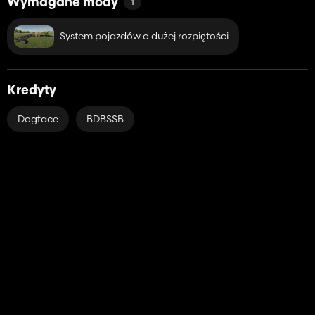
Wymagane mody
1
System pojazdów o dużej rozpiętości
Kredyty
Dogface
BDBSSB