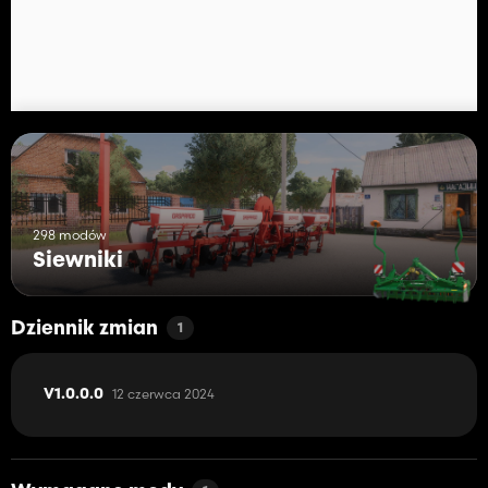
298 modów
Siewniki
Dziennik zmian
1
12 czerwca 2024
V1.0.0.0