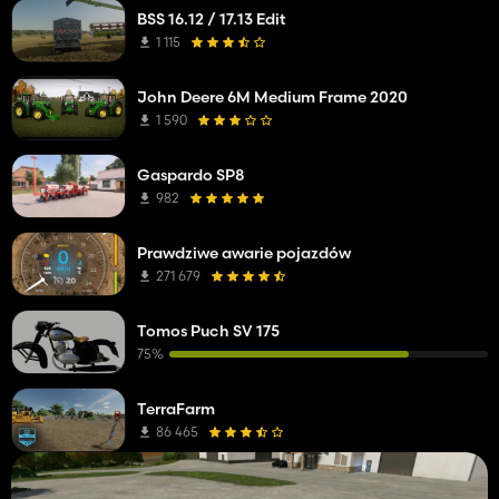
BSS 16.12 / 17.13 Edit
1 115
John Deere 6M Medium Frame 2020
1 590
Gaspardo SP8
982
Prawdziwe awarie pojazdów
271 679
Tomos Puch SV 175
75%
TerraFarm
86 465