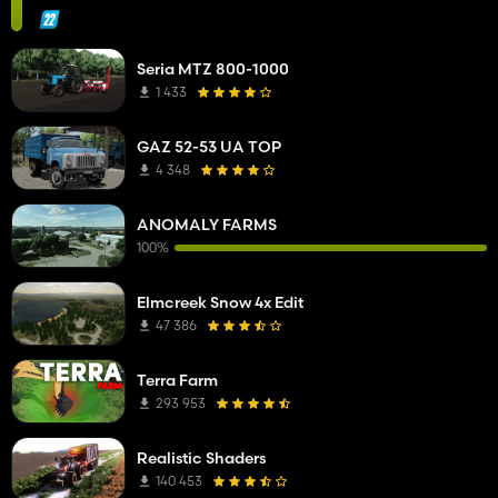
Seria MTZ 800-1000
1 433
GAZ 52-53 UA TOP
4 348
ANOMALY FARMS
100%
Elmcreek Snow 4x Edit
47 386
Terra Farm
293 953
Realistic Shaders
140 453