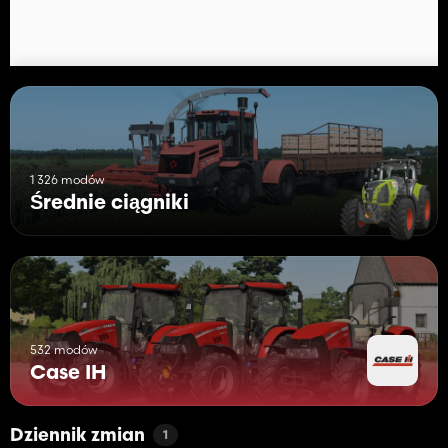
1 326 modów
Średnie ciągniki
532 modów
Case IH
Dziennik zmian
1