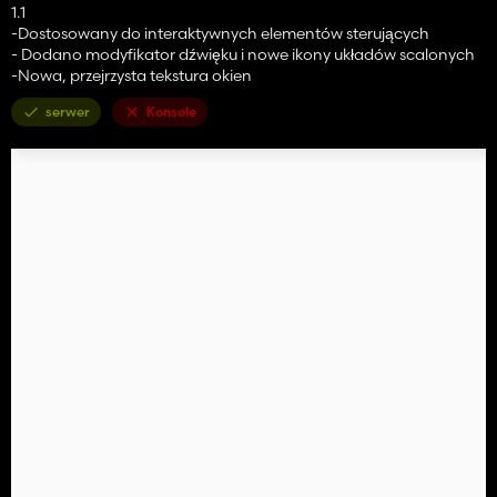
1.1
-Dostosowany do interaktywnych elementów sterujących
- Dodano modyfikator dźwięku i nowe ikony układów scalonych
-Nowa, przejrzysta tekstura okien
serwer
Konsole