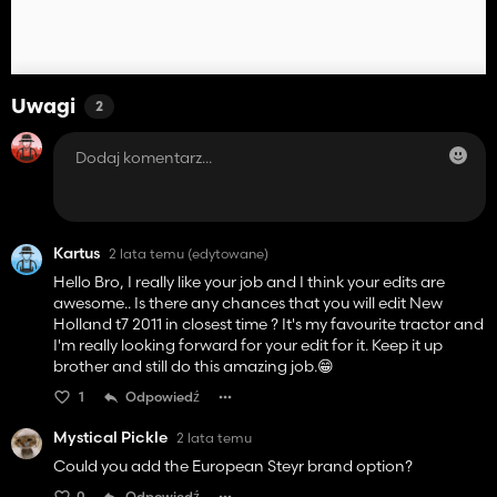
Uwagi
2
Kartus
2 lata temu
(edytowane)
Hello Bro, I really like your job and I think your edits are
awesome.. Is there any chances that you will edit New
Holland t7 2011 in closest time ? It's my favourite tractor and
I'm really looking forward for your edit for it. Keep it up
brother and still do this amazing job.😁
1
Odpowiedź
Mystical Pickle
2 lata temu
Could you add the European Steyr brand option?
0
Odpowiedź