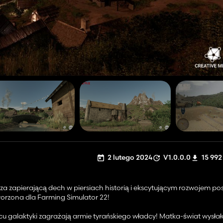
2 lutego 2024
V1.0.0.0
15 992
dza zapierającą dech w piersiach historią i ekscytującym rozwojem po
tworzona dla Farming Simulator 22!
cu galaktyki zagrażają armie tyrańskiego władcy! Matka-świat wysła