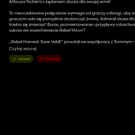
Atticusa Noble'a z żądaniem zboża dla swojej armii!
To nieoczekiwane połączenie wymaga od graczy odwagi, aby za po
graczom uda się pomyślnie dostarczyć żniwa, Admirał okaże litoś
trzeba się zmierzyć! Burze, promieniowanie i przypływy robact
sukces we wszechświecie Rebel Moon?
„Rebel Harvest: Save Veldt” powstał we współpracy z Tommym 
na Twitchu, w którym bierze udział sześciu największych niem
Czytaj więcej
Netfliksie! Mapa naprawdę zanurza gracza w świecie Veldt z wiel
serwer
Konsole