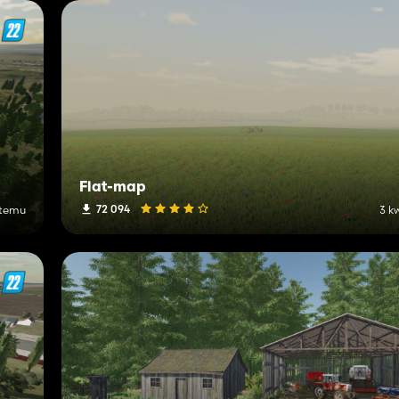
Flat-map
72 094
 temu
3 k