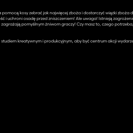
mocą kosy zebrać jak najwięcej zboża i dostarczyć wiązki zboża do 
ć i uchroni osadę przed zniszczeniem! Ale uwaga! Istnieją zagrożenia
wa zagrażają pomyślnym żniwom graczy! Czy masz to, czego potrzeba
– studiem kreatywnym i produkcyjnym, aby być centrum akcji wydarz
ieckich streamerów, promującego serię filmów Zacka Snydera „Rebel 
ką dbałością o szczegóły i dodaje niestandardowe funkcje i funkcje w