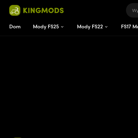
Dom
Mody FS25
Mody FS22
FS
17
M