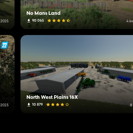
No Mans Land
90 065
 2025
4 k
North West Plains 16X
10 879
 2023
8