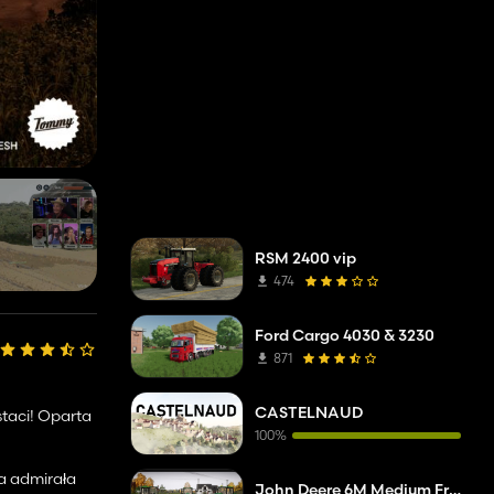
RSM 2400 vip
474
Ford Cargo 4030 & 3230
871
CASTELNAUD
staci! Oparta
100%
ła admirała
John Deere 6M Medium Frame 2020