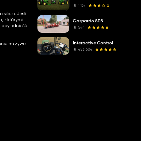
1 137
silosu. Jeśli
, z którymi
Gaspardo SP8
, aby odnieść
544
Interactive Control
enia na żywo
Moon” w
453 604
 grze.