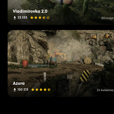
Vladimirovka 2.0
23 333
20 maja
Azura
150 213
24 kwietnia